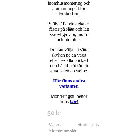
inomhusmontering och
aluminiumplåt för
utomhusbruk.
Självhäftande dekaler
fäster på släta och lätt
skrovliga ytor, inom-
och utomhus.
Du kan välja att sätta
skylten på en vägg
eller beställa bockad
och hålad plåt för att
sätta på en en stolpe.
Här finns andra
varianter
.
Monteringstillbehör
finns
här!
50
kr
Material
Storlek
Pris
Aluminiumplåt