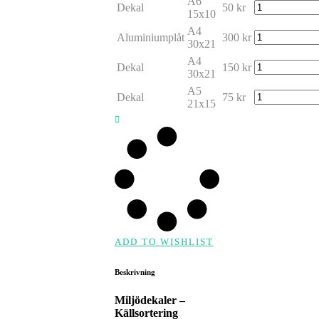
A6
Dekal
50
kr
15x10
A4
Aluminiumplåt
300
kr
30x21
A4
Dekal
150
kr
30x21
A5
Dekal
75
kr
21x15
ADD TO WISHLIST
Beskrivning
Miljödekaler –
Källsortering