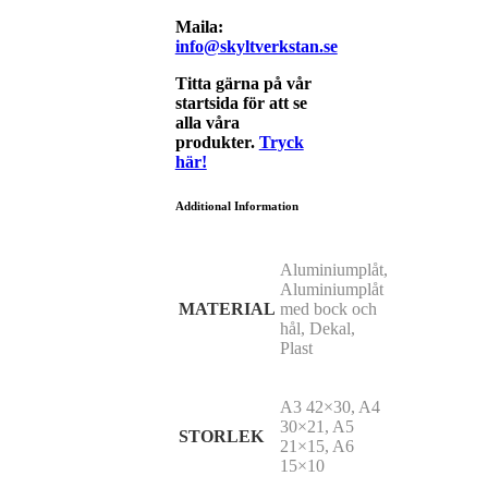
Maila:
info@skyltverkstan.se
Titta gärna på vår
startsida för att se
alla våra
produkter.
Tryck
här!
Additional Information
Aluminiumplåt,
Aluminiumplåt
MATERIAL
med bock och
hål, Dekal,
Plast
A3 42×30, A4
30×21, A5
STORLEK
21×15, A6
15×10