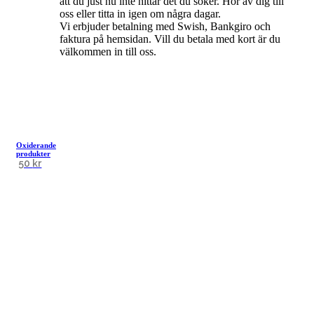
att du just nu inte hittar det du söker. Hör av dig till
oss eller titta in igen om några dagar.
Vi erbjuder betalning med Swish, Bankgiro och
faktura på hemsidan. Vill du betala med kort är du
välkommen in till oss.
Den
Oxiderande
här
produkter
produkten
50
kr
har
flera
varianter.
De
olika
alternativen
kan
väljas
på
produktsidan