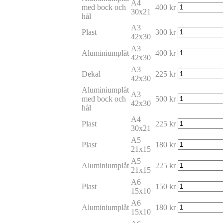
A4
med bock och
400
kr
30x21
hål
A3
Plast
300
kr
42x30
A3
Aluminiumplåt
400
kr
42x30
A3
Dekal
225
kr
42x30
Aluminiumplåt
A3
med bock och
500
kr
42x30
hål
A4
Plast
225
kr
30x21
A5
Plast
180
kr
21x15
A5
Aluminiumplåt
225
kr
21x15
A6
Plast
150
kr
15x10
A6
Aluminiumplåt
180
kr
15x10