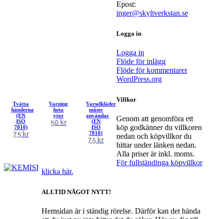
Epost:
inger@skyltverkstan.se
Logga in
Logga in
Flöde för inlägg
Flöde för kommentarer
WordPress.org
Den
Den
Den
Villkor
Tvätta
Varning
Varselkläder
här
här
här
händerna
heta
måste
produkten
produkten
produkten
(EN
ytor
användas
Genom att genomföra ett
ISO
50
kr
(EN
har
har
har
köp godkänner du villkoren
7010)
ISO
flera
flera
flera
75
kr
7010)
nedan och köpvillkor du
75
kr
varianter.
varianter.
varianter.
hittar under länken nedan.
De
De
De
Alla priser är inkl. moms.
olika
olika
olika
För fullständinga köpvillkor
alternativen
alternativen
alternativen
klicka här.
kan
kan
kan
väljas
väljas
väljas
ALLTID NÅGOT NYTT!
på
på
på
produktsidan
produktsidan
produktsidan
Hemsidan är i ständig rörelse. Därför kan det hända