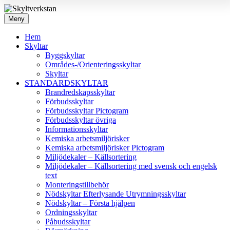
Meny
Hem
Skyltar
Byggskyltar
Områdes-/Orienteringsskyltar
Skyltar
STANDARDSKYLTAR
Brandredskapsskyltar
Förbudsskyltar
Förbudsskyltar Pictogram
Förbudsskyltar övriga
Informationsskyltar
Kemiska arbetsmiljörisker
Kemiska arbetsmiljörisker Pictogram
Miljödekaler – Källsortering
Miljödekaler – Källsortering med svensk och engelsk
text
Monteringstillbehör
Nödskyltar Efterlysande Utrymningsskyltar
Nödskyltar – Första hjälpen
Ordningsskyltar
Påbudsskyltar