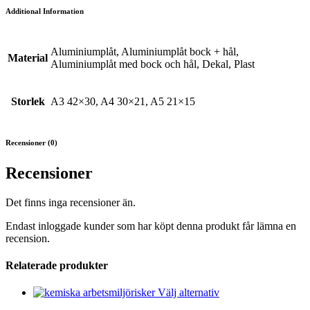
Additional Information
Aluminiumplåt, Aluminiumplåt bock + hål,
Material
Aluminiumplåt med bock och hål, Dekal, Plast
Storlek
A3 42×30, A4 30×21, A5 21×15
Recensioner (0)
Recensioner
Det finns inga recensioner än.
Endast inloggade kunder som har köpt denna produkt får lämna en
recension.
Relaterade produkter
Den
Välj alternativ
här