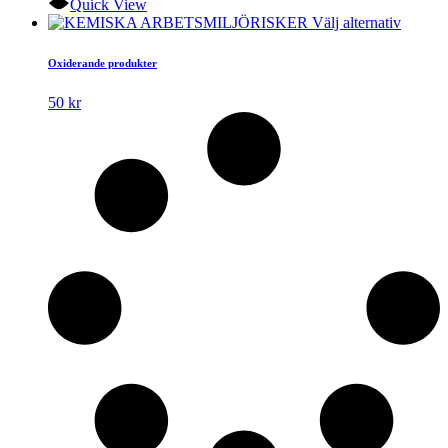
Quick View
Den
Välj alternativ
här
produk
Oxiderande produkter
har
flera
50
kr
variante
De
olika
alterna
kan
väljas
på
produkt