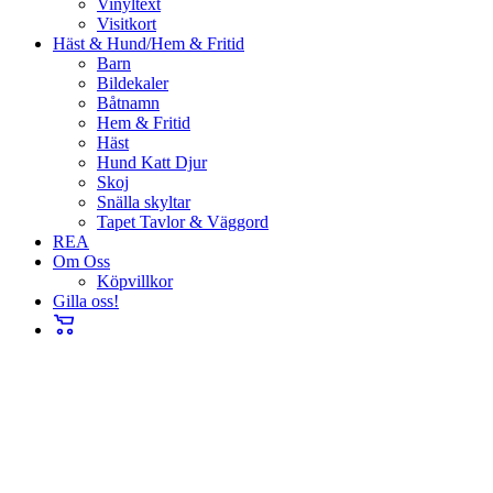
Vinyltext
Visitkort
Häst & Hund/Hem & Fritid
Barn
Bildekaler
Båtnamn
Hem & Fritid
Häst
Hund Katt Djur
Skoj
Snälla skyltar
Tapet Tavlor & Väggord
REA
Om Oss
Köpvillkor
Gilla oss!