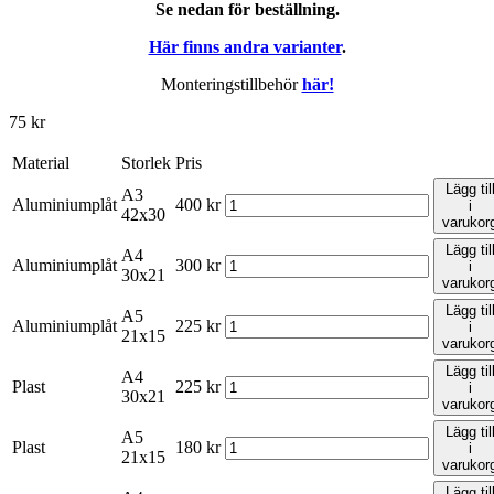
Se nedan för beställning.
Här finns andra varianter
.
Monteringstillbehör
här!
75
kr
Material
Storlek
Pris
Lägg til
A3
Aluminiumplåt
400
kr
i
42x30
varukor
Lägg til
A4
Aluminiumplåt
300
kr
i
30x21
varukor
Lägg til
A5
Aluminiumplåt
225
kr
i
21x15
varukor
Lägg til
A4
Plast
225
kr
i
30x21
varukor
Lägg til
A5
Plast
180
kr
i
21x15
varukor
Lägg til