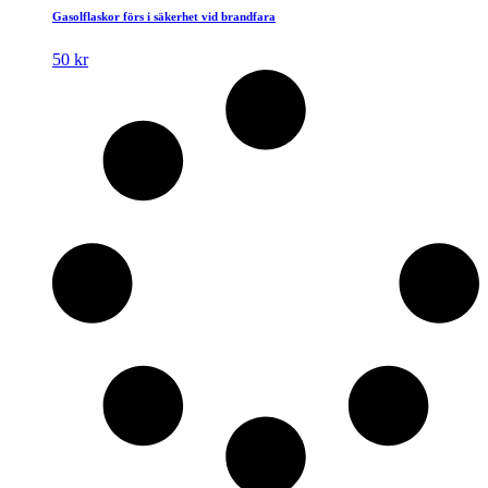
produkten
Gasolflaskor förs i säkerhet vid brandfara
har
flera
50
kr
varianter.
De
olika
alternativen
kan
väljas
på
produktsidan