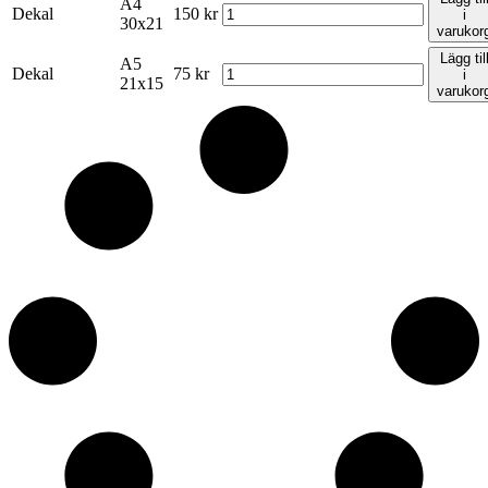
A4
Dekal
150
kr
i
30x21
varukor
Lägg til
A5
Dekal
75
kr
i
21x15
varukor