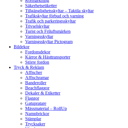
Rörmärkning
Säkerhetsetiketter
Tillgänglighetsskyltar – Taktila skyltar
Trafikskyltar förbud och varning
Trafik och parkeringsskyltar
Trivselskyltar
Turist och Friluftsmärken
Varningsskyltar
Varningsskyltar Pictogram
Bildekor
Fordonsdekor
Kärror & Hästtransporter
Större fordon
Tryck & Reklam
Affischer
Affischramar
Banderoller
Beachflaggor
Dekaler & Etiketter
Flaggor
Gatupratare
Mässmaterial – RollUp
Namnbrickor
Stämplar
Trycksaker