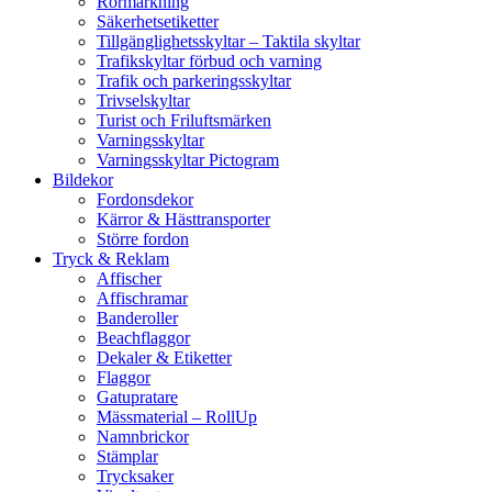
Rörmärkning
Säkerhetsetiketter
Tillgänglighetsskyltar – Taktila skyltar
Trafikskyltar förbud och varning
Trafik och parkeringsskyltar
Trivselskyltar
Turist och Friluftsmärken
Varningsskyltar
Varningsskyltar Pictogram
Bildekor
Fordonsdekor
Kärror & Hästtransporter
Större fordon
Tryck & Reklam
Affischer
Affischramar
Banderoller
Beachflaggor
Dekaler & Etiketter
Flaggor
Gatupratare
Mässmaterial – RollUp
Namnbrickor
Stämplar
Trycksaker