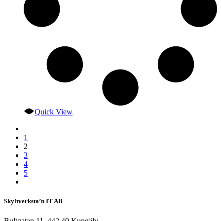
Quick View
1
2
3
4
5
Skyltverksta’n IT AB
Bultgatan 11, 442 40 Kungälv