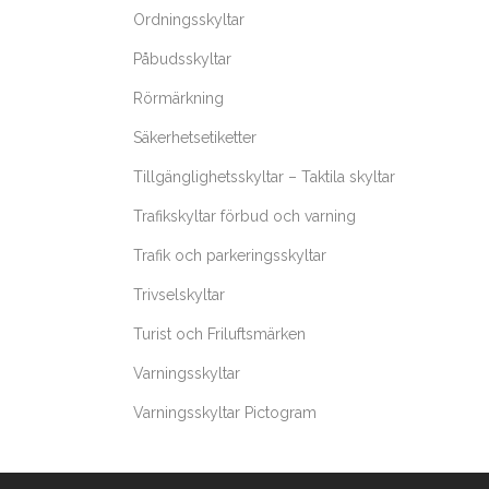
kan
varianter
här
Ordningsskyltar
väljas
De
produk
Påbudsskyltar
på
olika
har
produkt
alternat
flera
Rörmärkning
kan
varianter
Säkerhetsetiketter
väljas
De
på
Tillgänglighetsskyltar – Taktila skyltar
olika
produkt
alternat
Trafikskyltar förbud och varning
kan
Trafik och parkeringsskyltar
väljas
på
Trivselskyltar
produkt
Turist och Friluftsmärken
Varningsskyltar
Varningsskyltar Pictogram