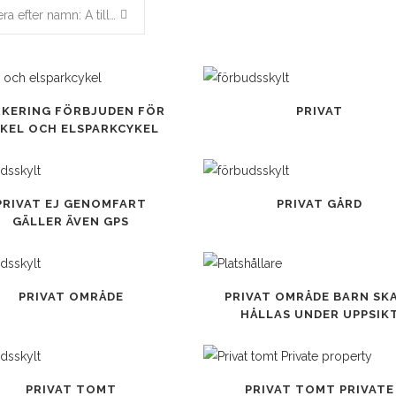
Sortera efter namn: A till Z
Den
RKERING FÖRBJUDEN FÖR
PRIVAT
här
KEL OCH ELSPARKCYKEL
ten
produkten
har
flera
Den
PRIVAT EJ GENOMFART
PRIVAT GÅRD
.
varianter.
här
GÄLLER ÄVEN GPS
De
ten
produkten
olika
har
iven
alternativen
flera
Den
PRIVAT OMRÅDE
PRIVAT OMRÅDE BARN SK
kan
.
varianter.
här
HÅLLAS UNDER UPPSIK
väljas
De
ten
produkten
på
olika
har
sidan
produktsidan
iven
alternativen
flera
Den
PRIVAT TOMT
PRIVAT TOMT PRIVATE