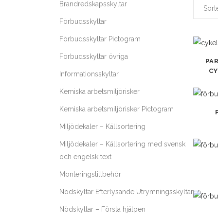
Brandredskapsskyltar
Förbudsskyltar
Förbudsskyltar Pictogram
Den
Förbudsskyltar övriga
PA
här
CY
Informationsskyltar
produk
Kemiska arbetsmiljörisker
har
flera
Den
Kemiska arbetsmiljörisker Pictogram
varianter
här
Miljödekaler – Källsortering
De
produk
olika
Miljödekaler – Källsortering med svensk
har
alternat
och engelsk text
flera
Den
kan
varianter
här
Monteringstillbehör
väljas
De
produk
Nödskyltar Efterlysande Utrymningsskyltar
på
olika
har
produkt
alternat
flera
Den
Nödskyltar – Första hjälpen