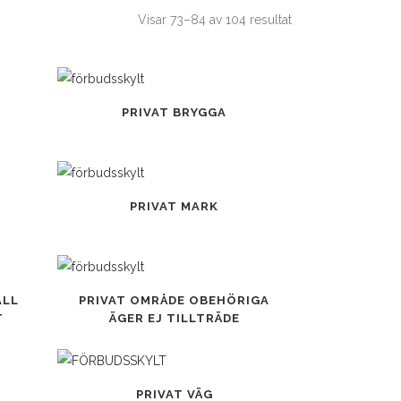
Visar 73–84 av 104 resultat
Den
PRIVAT BRYGGA
här
produkten
har
flera
Den
PRIVAT MARK
varianter.
här
De
produkten
olika
har
alternativen
flera
Den
ALL
PRIVAT OMRÅDE OBEHÖRIGA
kan
varianter.
här
T
ÄGER EJ TILLTRÄDE
väljas
De
produkten
på
olika
har
produktsidan
alternativen
flera
Den
PRIVAT VÄG