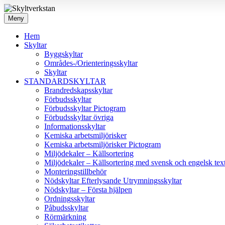
Meny
Hem
Skyltar
Byggskyltar
Områdes-/Orienteringsskyltar
Skyltar
STANDARDSKYLTAR
Brandredskapsskyltar
Förbudsskyltar
Förbudsskyltar Pictogram
Förbudsskyltar övriga
Informationsskyltar
Kemiska arbetsmiljörisker
Kemiska arbetsmiljörisker Pictogram
Miljödekaler – Källsortering
Miljödekaler – Källsortering med svensk och engelsk tex
Monteringstillbehör
Nödskyltar Efterlysande Utrymningsskyltar
Nödskyltar – Första hjälpen
Ordningsskyltar
Påbudsskyltar
Rörmärkning