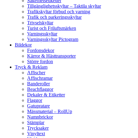
Säkerhetsetiketter
Tillgänglighetsskyltar – Taktila skyltar
Trafikskyltar förbud och varning
Trafik och parkeringsskyltar
Trivselskyltar
Turist och Friluftsmärken
Varningsskyltar
Varningsskyltar Pictogram
Bildekor
Fordonsdekor
Kärror & Hästtransporter
Större fordon
Tryck & Reklam
Affischer
Affischramar
Banderoller
Beachflaggor
Dekaler & Etiketter
Flaggor
Gatupratare
Mässmaterial – RollUp
Namnbrickor
Stämplar
Trycksaker
Vinyltext