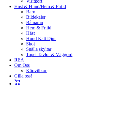
Visitkort
Häst & Hund/Hem & Fritid
Barn
Bildekaler
Båtnamn
Hem & Fritid
Häst
Hund Katt Djur
Skoj
Snälla skyltar
Tapet Tavlor & Väggord
REA
Om Oss
Köpvillkor
Gilla oss!