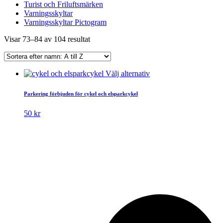
Turist och Friluftsmärken
Varningsskyltar
Varningsskyltar Pictogram
Visar 73–84 av 104 resultat
Den
Välj alternativ
här
produkten
Parkering förbjuden för cykel och elsparkcykel
har
flera
50
kr
varianter.
De
olika
alternativen
kan
väljas
på
produktsidan