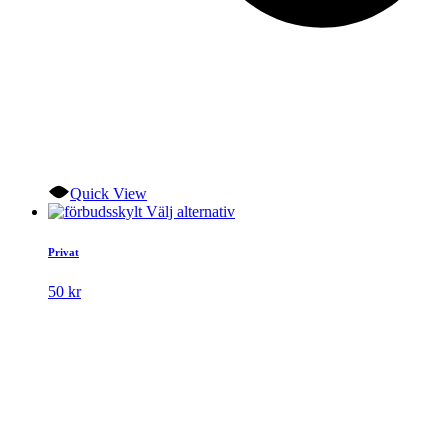
Quick View
Den
Välj alternativ
här
produkten
Privat
har
flera
50
kr
varianter.
De
olika
alternativen
kan
väljas
på
produktsidan