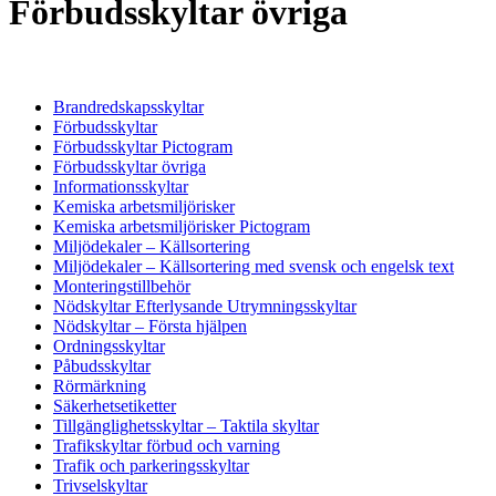
Förbudsskyltar övriga
Brandredskapsskyltar
Förbudsskyltar
Förbudsskyltar Pictogram
Förbudsskyltar övriga
Informationsskyltar
Kemiska arbetsmiljörisker
Kemiska arbetsmiljörisker Pictogram
Miljödekaler – Källsortering
Miljödekaler – Källsortering med svensk och engelsk text
Monteringstillbehör
Nödskyltar Efterlysande Utrymningsskyltar
Nödskyltar – Första hjälpen
Ordningsskyltar
Påbudsskyltar
Rörmärkning
Säkerhetsetiketter
Tillgänglighetsskyltar – Taktila skyltar
Trafikskyltar förbud och varning
Trafik och parkeringsskyltar
Trivselskyltar