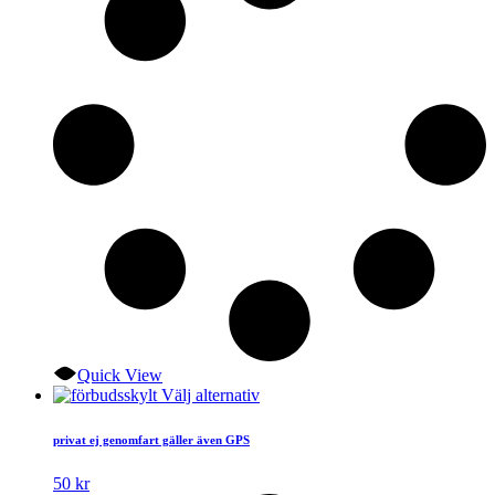
kan
väljas
på
produktsidan
Quick View
Den
Välj alternativ
här
produkten
privat ej genomfart gäller även GPS
har
flera
50
kr
varianter.