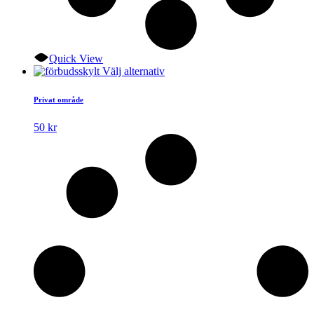
Quick View
Den
Välj alternativ
här
produkten
Privat område
har
flera
50
kr
varianter.
De
olika
alternativen
kan
väljas
på
produktsidan