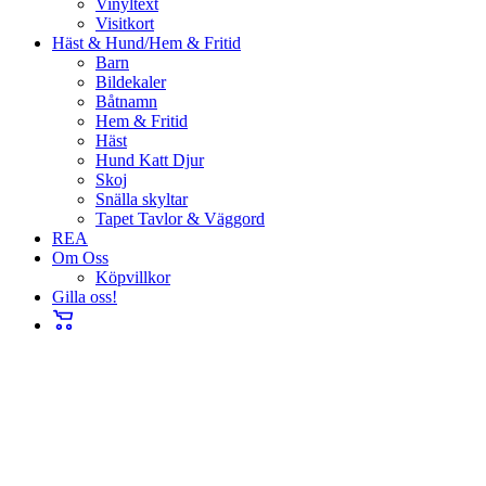
Vinyltext
Visitkort
Häst & Hund/Hem & Fritid
Barn
Bildekaler
Båtnamn
Hem & Fritid
Häst
Hund Katt Djur
Skoj
Snälla skyltar
Tapet Tavlor & Väggord
REA
Om Oss
Köpvillkor
Gilla oss!