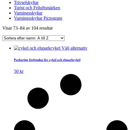
Trivselskyltar
Turist och Friluftsmärken
Varningsskyltar
Varningsskyltar Pictogram
Visar 73–84 av 104 resultat
Den
Välj alternativ
här
produkten
Parkering förbjuden för cykel och elsparkcykel
har
flera
50
kr
varianter.
De
olika
alternativen
kan
väljas
på
produktsidan