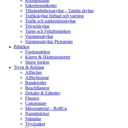
Rörmärkning
Säkerhetsetiketter
Tillgänglighetsskyltar – Taktila skyltar
Trafikskyltar förbud och varning
Trafik och parkeringsskyltar
Trivselskyltar
Turist och Friluftsmärken
Varningsskyltar
Varningsskyltar Pictogram
Bildekor
Fordonsdekor
Kärror & Hästtransporter
Större fordon
Tryck & Reklam
Affischer
Affischramar
Banderoller
Beachflaggor
Dekaler & Etiketter
Flaggor
Gatupratare
Mässmaterial – RollUp
Namnbrickor
Stämplar
Trycksaker