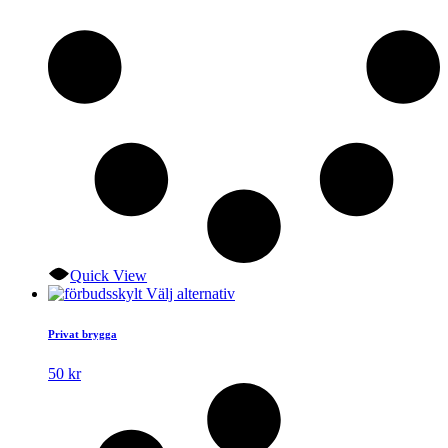
Quick View
Den
Välj alternativ
här
produkten
Privat brygga
har
flera
50
kr
varianter.
De
olika
alternativen