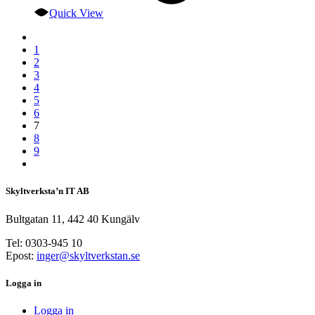
Quick View
1
2
3
4
5
6
7
8
9
Skyltverksta’n IT AB
Bultgatan 11, 442 40 Kungälv
Tel: 0303-945 10
Epost:
inger@skyltverkstan.se
Logga in
Logga in