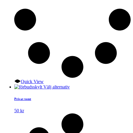
Quick View
Den
Välj alternativ
här
produkten
Privat tomt
har
flera
50
kr
varianter.
De
olika
alternativen