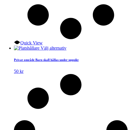
Quick View
Den
Välj alternativ
här
produkten
Privat område Barn skall hållas under uppsikt
har
flera
50
kr
varianter.
De
olika
alternativen
kan
väljas
på
produktsidan