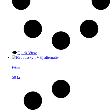
Quick View
Den
Välj alternativ
här
produkten
Privat
har
flera
50
kr
varianter.
De
olika
alternativen
kan
väljas
på
produktsidan