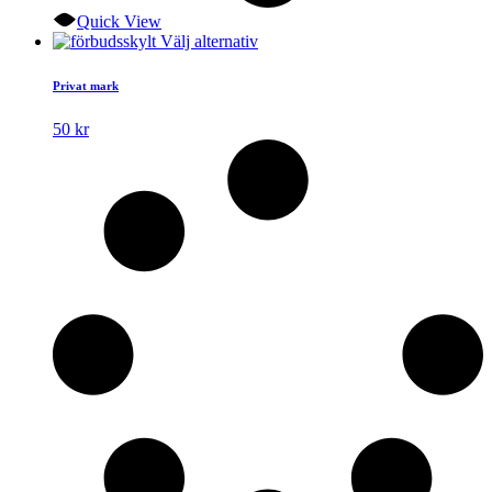
Quick View
Den
Välj alternativ
här
produkten
Privat mark
har
flera
50
kr
varianter.
De
olika
alternativen
kan
väljas
på
produktsidan