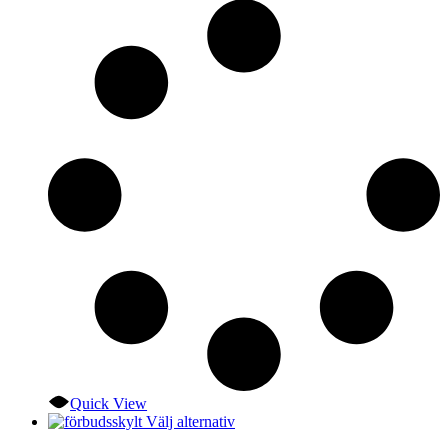
De
olika
alternativen
kan
väljas
på
produktsidan
Quick View
Den
Välj alternativ
här