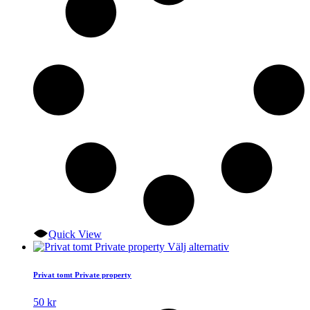
kan
väljas
på
produktsidan
Quick View
Den
Välj alternativ
här
produkten
Privat tomt Private property
har
flera
50
kr
varianter.