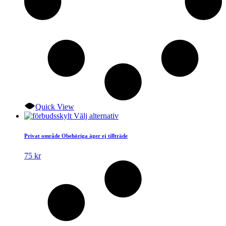
Quick View
Den
Välj alternativ
här
produkten
Privat område Obehöriga äger ej tillträde
har
flera
75
kr
varianter.
De
olika
alternativen
kan
väljas
på
produktsidan