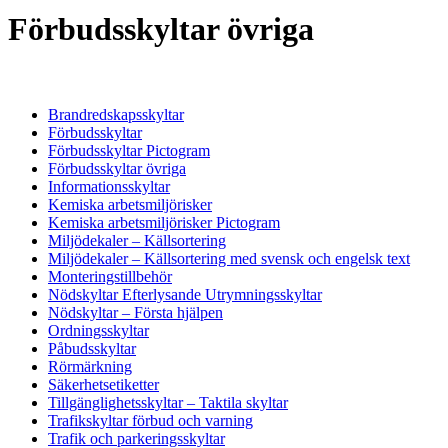
Förbudsskyltar övriga
Brandredskapsskyltar
Förbudsskyltar
Förbudsskyltar Pictogram
Förbudsskyltar övriga
Informationsskyltar
Kemiska arbetsmiljörisker
Kemiska arbetsmiljörisker Pictogram
Miljödekaler – Källsortering
Miljödekaler – Källsortering med svensk och engelsk text
Monteringstillbehör
Nödskyltar Efterlysande Utrymningsskyltar
Nödskyltar – Första hjälpen
Ordningsskyltar
Påbudsskyltar
Rörmärkning
Säkerhetsetiketter
Tillgänglighetsskyltar – Taktila skyltar
Trafikskyltar förbud och varning
Trafik och parkeringsskyltar