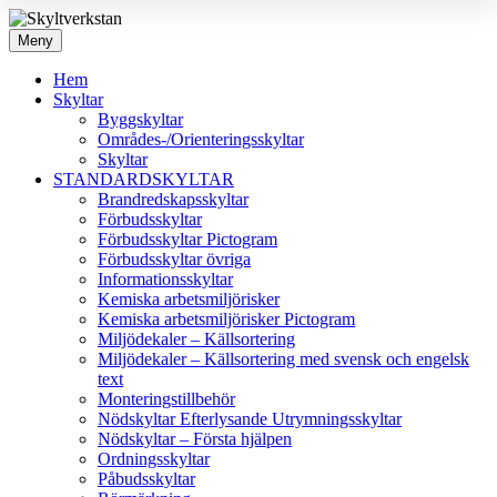
Meny
Hem
Skyltar
Byggskyltar
Områdes-/Orienteringsskyltar
Skyltar
STANDARDSKYLTAR
Brandredskapsskyltar
Förbudsskyltar
Förbudsskyltar Pictogram
Förbudsskyltar övriga
Informationsskyltar
Kemiska arbetsmiljörisker
Kemiska arbetsmiljörisker Pictogram
Miljödekaler – Källsortering
Miljödekaler – Källsortering med svensk och engelsk
text
Monteringstillbehör
Nödskyltar Efterlysande Utrymningsskyltar
Nödskyltar – Första hjälpen
Ordningsskyltar
Påbudsskyltar