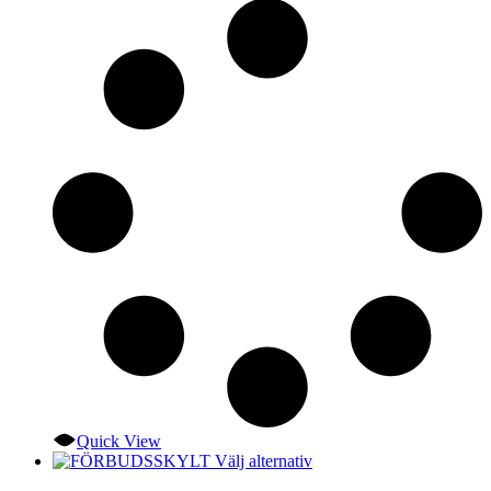
De
olika
alternativen
kan
väljas
på
produktsidan
Quick View
Den
Välj alternativ
här