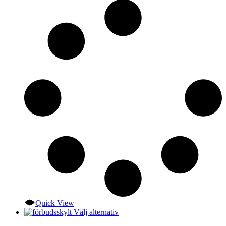
De
olika
alternativen
kan
väljas
på
produktsidan
Quick View
Den
Välj alternativ
här