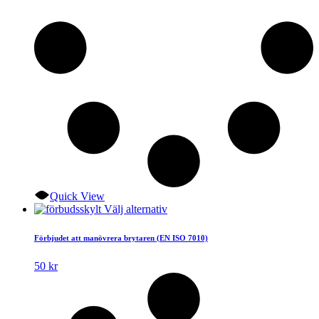
Quick View
Den
Välj alternativ
här
produkten
Förbjudet att manövrera brytaren (EN ISO 7010)
har
flera
50
kr
varianter.
De
olika
alternativen