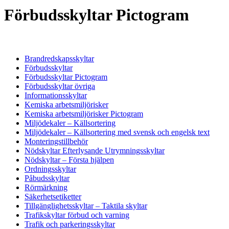
Förbudsskyltar Pictogram
Brandredskapsskyltar
Förbudsskyltar
Förbudsskyltar Pictogram
Förbudsskyltar övriga
Informationsskyltar
Kemiska arbetsmiljörisker
Kemiska arbetsmiljörisker Pictogram
Miljödekaler – Källsortering
Miljödekaler – Källsortering med svensk och engelsk text
Monteringstillbehör
Nödskyltar Efterlysande Utrymningsskyltar
Nödskyltar – Första hjälpen
Ordningsskyltar
Påbudsskyltar
Rörmärkning
Säkerhetsetiketter
Tillgänglighetsskyltar – Taktila skyltar
Trafikskyltar förbud och varning
Trafik och parkeringsskyltar