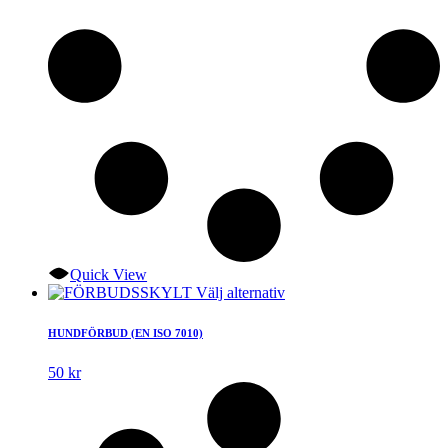
Quick View
Den
Välj alternativ
här
produkten
HUNDFÖRBUD (EN ISO 7010)
har
flera
50
kr
varianter.
De
olika
alternativen