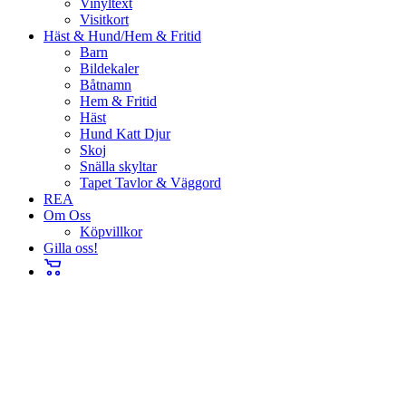
Vinyltext
Visitkort
Häst & Hund/Hem & Fritid
Barn
Bildekaler
Båtnamn
Hem & Fritid
Häst
Hund Katt Djur
Skoj
Snälla skyltar
Tapet Tavlor & Väggord
REA
Om Oss
Köpvillkor
Gilla oss!