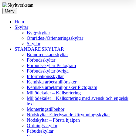
Meny
Hem
Skyltar
Byggskyltar
Områdes-/Orienteringsskyltar
Skyltar
STANDARDSKYLTAR
Brandredskapsskyltar
Förbudsskyltar
Förbudsskyltar Pictogram
Förbudsskyltar övriga
Informationsskyltar
Kemiska arbetsmiljörisker
Kemiska arbetsmiljörisker Pictogram
Miljödekaler – Källsortering
Miljödekaler – Källsortering med svensk och engelsk
text
Monteringstillbehör
Nödskyltar Efterlysande Utrymningsskyltar
Nödskyltar – Första hjälpen
Ordningsskyltar
Påbudsskyltar