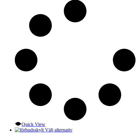
De
olika
alternativen
kan
väljas
på
produktsidan
Quick View
Den
Välj alternativ
här