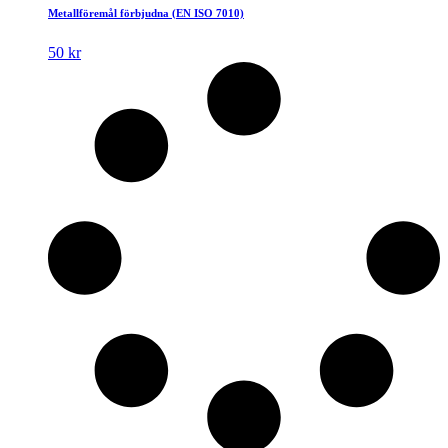
produkten
Metallföremål förbjudna (EN ISO 7010)
har
flera
50
kr
varianter.
De
olika
alternativen
kan
väljas
på
produktsidan