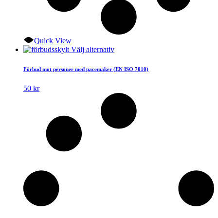
Quick View
Den
Välj alternativ
här
produkten
Förbud mot personer med pacemaker (EN ISO 7010)
har
flera
50
kr
varianter.
De
olika
alternativen
kan
väljas
på
produktsidan