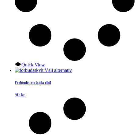
Quick View
Den
Välj alternativ
här
produkten
Förbjudet att ladda elbil
har
flera
50
kr
varianter.
De
olika
alternativen
kan
väljas
på
produktsidan