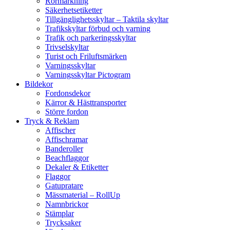
Rörmärkning
Säkerhetsetiketter
Tillgänglighetsskyltar – Taktila skyltar
Trafikskyltar förbud och varning
Trafik och parkeringsskyltar
Trivselskyltar
Turist och Friluftsmärken
Varningsskyltar
Varningsskyltar Pictogram
Bildekor
Fordonsdekor
Kärror & Hästtransporter
Större fordon
Tryck & Reklam
Affischer
Affischramar
Banderoller
Beachflaggor
Dekaler & Etiketter
Flaggor
Gatupratare
Mässmaterial – RollUp
Namnbrickor
Stämplar
Trycksaker