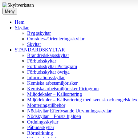
Meny
Hem
Skyltar
Byggskyltar
Områdes-/Orienteringsskyltar
Skyltar
STANDARDSKYLTAR
Brandredskapsskyltar
Förbudsskyltar
Förbudsskyltar Pictogram
Förbudsskyltar övriga
Informationsskyltar
Kemiska arbetsmiljörisker
Kemiska arbetsmiljörisker Pictogram
Miljödekaler – Källsortering
Miljödekaler – Källsortering med svensk och engelsk tex
Monteringstillbehör
Nödskyltar Efterlysande Utrymningsskyltar
Nödskyltar – Första hjälpen
Ordningsskyltar
Påbudsskyltar
Rörmärkning