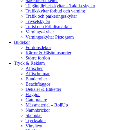
Säkerhetsetiketter
Tillgänglighetsskyltar – Taktila skyltar
Trafikskyltar förbud och varning
Trafik och parkeringsskyltar
Trivselskyltar
Turist och Friluftsmärken
Varningsskyltar
Varningsskyltar Pictogram
Bildekor
Fordonsdekor
Kärror & Hästtransporter
Större fordon
Tryck & Reklam
Affischer
Affischramar
Banderoller
Beachflaggor
Dekaler & Etiketter
Flaggor
Gatupratare
Mässmaterial – RollUp
Namnbrickor
Stämplar
Trycksaker
Vinyltext