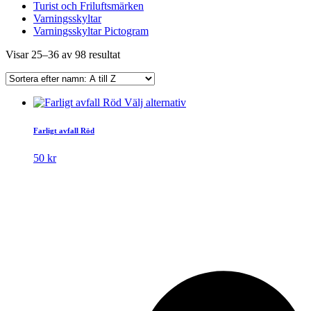
Turist och Friluftsmärken
Varningsskyltar
Varningsskyltar Pictogram
Visar 25–36 av 98 resultat
Den
Välj alternativ
här
produkten
Farligt avfall Röd
har
flera
50
kr
varianter.
De
olika
alternativen
kan
väljas
på
produktsidan