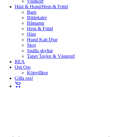
Visitkort
Häst & Hund/Hem & Fritid
Barn
Bildekaler
Båtnamn
Hem & Fritid
Häst
Hund Katt Djur
Skoj
Snälla skyltar
Tapet Tavlor & Väggord
REA
Om Oss
Köpvillkor
Gilla oss!