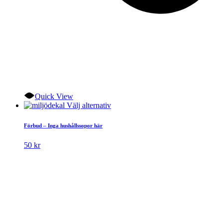
Quick View
Den
Välj alternativ
här
produkten
Förbud – Inga hushållssopor här
har
flera
50
kr
varianter.
De
olika
alternativen
kan
väljas
på
produktsidan