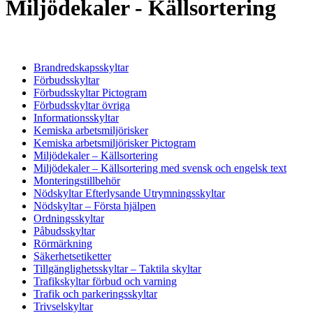
Miljödekaler - Källsortering
Brandredskapsskyltar
Förbudsskyltar
Förbudsskyltar Pictogram
Förbudsskyltar övriga
Informationsskyltar
Kemiska arbetsmiljörisker
Kemiska arbetsmiljörisker Pictogram
Miljödekaler – Källsortering
Miljödekaler – Källsortering med svensk och engelsk text
Monteringstillbehör
Nödskyltar Efterlysande Utrymningsskyltar
Nödskyltar – Första hjälpen
Ordningsskyltar
Påbudsskyltar
Rörmärkning
Säkerhetsetiketter
Tillgänglighetsskyltar – Taktila skyltar
Trafikskyltar förbud och varning
Trafik och parkeringsskyltar
Trivselskyltar