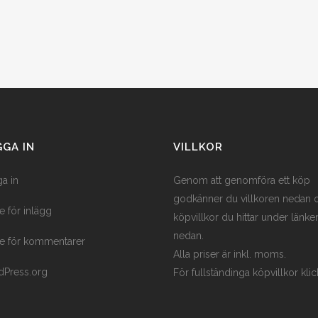
GA IN
VILLKOR
a in
Genom att genomföra ett köp
godkänner du villkoren nedan 
e för inlägg
köpvillkor du hittar under länke
nedan.
e för kommentarer
Alla priser är inkl. moms.
Press.org
För fullständinga köpvillkor klic