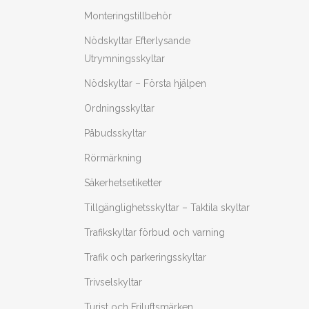
kan
Monteringstillbehör
välja
Nödskyltar Efterlysande
på
Utrymningsskyltar
prod
Nödskyltar – Första hjälpen
Ordningsskyltar
Påbudsskyltar
Rörmärkning
Säkerhetsetiketter
Tillgänglighetsskyltar – Taktila skyltar
Trafikskyltar förbud och varning
Trafik och parkeringsskyltar
Trivselskyltar
Turist och Friluftsmärken