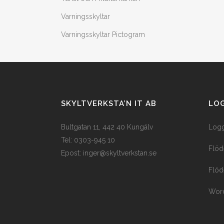
Varningsskyltar
Varningsskyltar Pictogram
SKYLTVERKSTA’N IT AB
LOG
Bultgatan 11, 442 40 Kungälv
Logg
Tel: 0303-945 10
Flöd
Epost:
inger@skyltverkstan.se
Flöd
Word