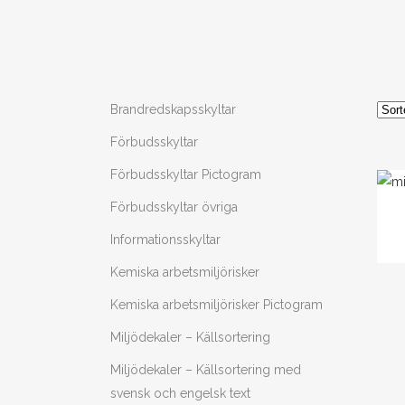
Brandredskapsskyltar
Förbudsskyltar
Förbudsskyltar Pictogram
Den
Förbudsskyltar övriga
här
Informationsskyltar
prod
Kemiska arbetsmiljörisker
har
flera
Kemiska arbetsmiljörisker Pictogram
varia
Miljödekaler – Källsortering
De
olika
Miljödekaler – Källsortering med
alter
svensk och engelsk text