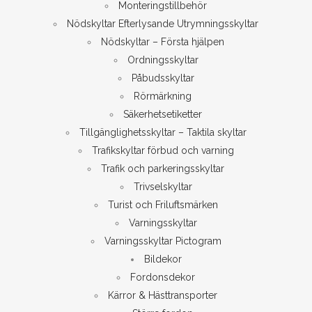
Monteringstillbehör
Nödskyltar Efterlysande Utrymningsskyltar
Nödskyltar – Första hjälpen
Ordningsskyltar
Påbudsskyltar
Rörmärkning
Säkerhetsetiketter
Tillgänglighetsskyltar – Taktila skyltar
Trafikskyltar förbud och varning
Trafik och parkeringsskyltar
Trivselskyltar
Turist och Friluftsmärken
Varningsskyltar
Varningsskyltar Pictogram
Bildekor
Fordonsdekor
Kärror & Hästtransporter