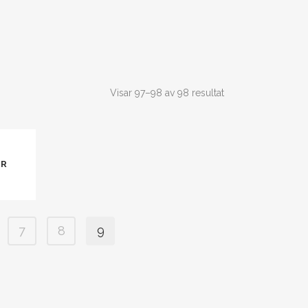
Visar 97–98 av 98 resultat
ER
7
8
9