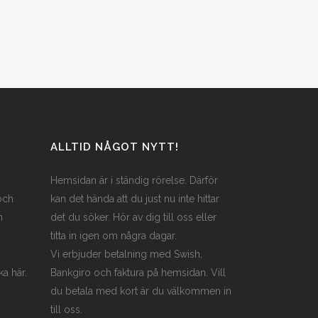
ALLTID NÅGOT NYTT!
Hemsidan är i ständig rörelse. Därför
och
kan det hända att du just nu inte hittar
n
det du söker. Hör av dig till oss eller
titta in igen om några dagar.
Vi erbjuder betalning med Swish,
ka här.
Bankgiro och faktura på hemsidan. Vill
du betala med kort är du välkommen in
till oss.