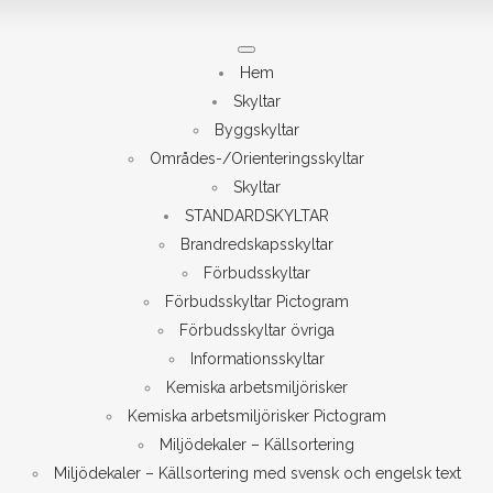
Meny
Hem
Skyltar
Byggskyltar
Områdes-/Orienteringsskyltar
Skyltar
STANDARDSKYLTAR
Brandredskapsskyltar
Förbudsskyltar
Förbudsskyltar Pictogram
Förbudsskyltar övriga
Informationsskyltar
Kemiska arbetsmiljörisker
Kemiska arbetsmiljörisker Pictogram
Miljödekaler – Källsortering
Miljödekaler – Källsortering med svensk och engelsk text