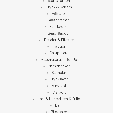
Större fordon
Tryck & Reklam
Affischer
Affischramar
Banderoller
Beachflaggor
Dekaler & Etiketter
Flaggor
Gatupratare
Mässmaterial – RollUp
Namnbrickor
Stämplar
Trycksaker
Vinyltext
Visitkort
Häst & Hund/Hem & Fritid
Barn
Bildekaler