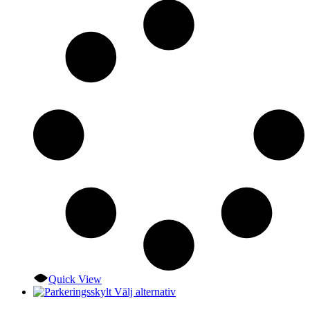
D
ol
al
k
vä
p
pr
Quick View
Den
Välj alternativ
här