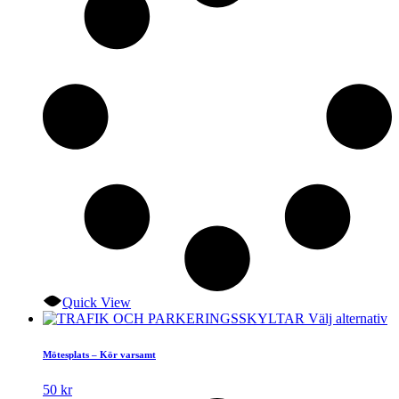
kan
väljas
på
produktsidan
Quick View
D
Välj alternativ
hä
p
Mötesplats – Kör varsamt
ha
fl
50
kr
va