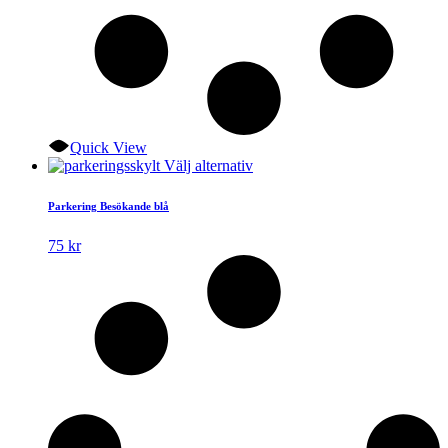
Quick View
Den
Välj alternativ
här
produkten
Parkering Besökande blå
har
flera
75
kr
varianter.
De
olika
alternativen
kan
väljas
på
produktsidan