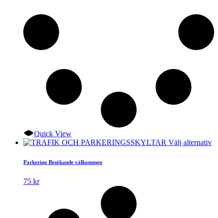
Quick View
D
Välj alternativ
hä
p
Parkering Besökande välkommen
ha
fl
75
kr
va
D
ol
al