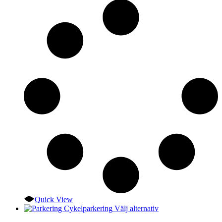
D
ol
al
k
vä
p
pr
Quick View
Den
Välj alternativ
här