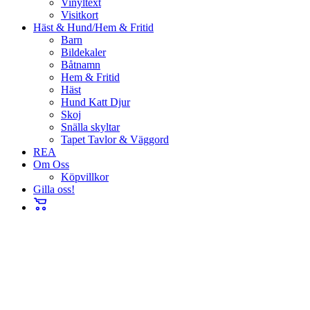
Vinyltext
Visitkort
Häst & Hund/Hem & Fritid
Barn
Bildekaler
Båtnamn
Hem & Fritid
Häst
Hund Katt Djur
Skoj
Snälla skyltar
Tapet Tavlor & Väggord
REA
Om Oss
Köpvillkor
Gilla oss!