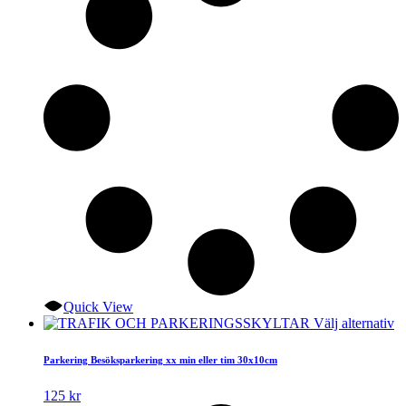
k
vä
p
pr
Quick View
D
Välj alternativ
hä
p
Parkering Besöksparkering xx min eller tim 30x10cm
ha
fl
125
kr
va