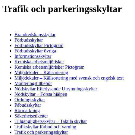
Trafik och parkeringsskyltar
Brandredskapsskyltar
Förbudsskyltar
Förbudsskyltar Pictogram
Förbudsskyltar övriga
Informationsskyltar
Kemiska arbetsmiljörisker
Kemiska arbetsmiljörisker Pictogram
Miljödekaler – Källsortering
Miljödekaler – Källsortering med svensk och engelsk text
Monteringstillbehör
Nödskyltar Efterlysande Utrymningsskyltar
Nödskyltar – Första hjälpen
Ordningsskyltar
Påbudsskyltar
Rörmärkning
Säkerhetsetiketter
Tillgänglighetsskyltar – Taktila skyltar
Trafikskyltar förbud och varning
Trafik och parkeringsskyltar