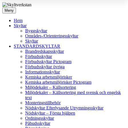
Meny
Hem
Skyltar
Byggskyltar
Områdes-/Orienteringsskyltar
Skyltar
STANDARDSKYLTAR
Brandredskapsskyltar
Förbudsskyltar
Förbudsskyltar Pictogram
Förbudsskyltar övriga
Informationsskyltar
Kemiska arbetsmiljörisker
Kemiska arbetsmiljörisker Pictogram
Miljödekaler – Källsortering
Miljödekaler – Källsortering med svensk och engelsk
text
Monteringstillbehör
Nödskyltar Efterlysande Utrymningsskyltar
Nödskyltar – Första hjälpen
Ordningsskyltar
Påbudsskyltar