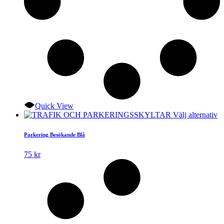
Quick View
D
Välj alternativ
hä
p
Parkering Besökande Blå
ha
fl
75
kr
va
D
ol
al
k
vä
p
pr