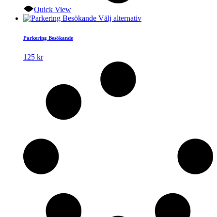
Quick View
Den
Välj alternativ
här
produkten
Parkering Besökande
har
flera
125
kr
varianter.
De
olika
alternativen
kan
väljas
på
produktsidan