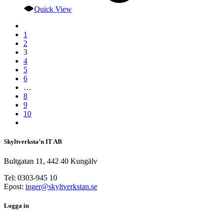
Quick View
1
2
3
4
5
6
…
8
9
10
Skyltverksta’n IT AB
Bultgatan 11, 442 40 Kungälv
Tel: 0303-945 10
Epost:
inger@skyltverkstan.se
Logga in