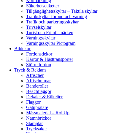
Rörmärkning
Säkerhetsetiketter
Tillgänglighetsskyltar – Taktila skyltar
Trafikskyltar förbud och varning
Trafik och parkeringsskyltar
Trivselskyltar
Turist och Friluftsmärken
Varningsskyltar
Varningsskyltar Pictogram
Bildekor
Fordonsdekor
Kärror & Hästtransporter
Större fordon
Tryck & Reklam
Affischer
Affischramar
Banderoller
Beachflaggor
Dekaler & Etiketter
Flaggor
Gatupratare
Mässmaterial – RollUp
Namnbrickor
Stämplar
Trycksaker