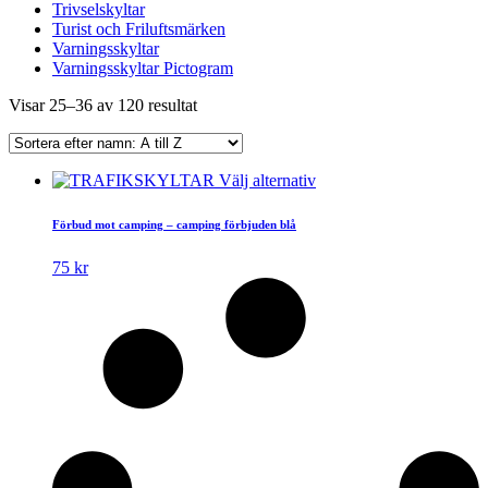
Trivselskyltar
Turist och Friluftsmärken
Varningsskyltar
Varningsskyltar Pictogram
Visar 25–36 av 120 resultat
Den
Välj alternativ
här
produkten
Förbud mot camping – camping förbjuden blå
har
flera
75
kr
varianter.
De
olika
alternativen
kan
väljas
på
produktsidan