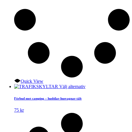
Quick View
Den
Välj alternativ
här
produkten
Förbud mot camping – husbilar-husvagnar-tält
har
flera
75
kr
varianter.
De
olika
alternativen