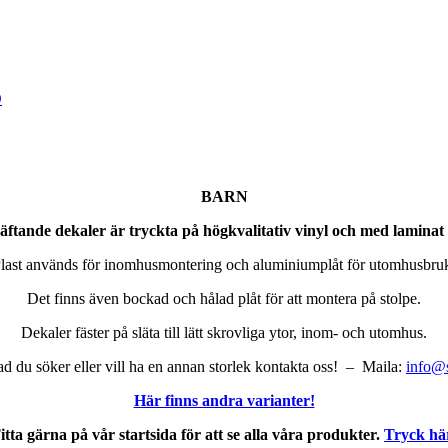
D
BARN
vhäftande dekaler är tryckta på högkvalitativ vinyl och med lamina
last används för inomhusmontering och aluminiumplåt för utomhusbru
Det finns även bockad och hålad plåt för att montera på stolpe.
Dekaler fäster på släta till lätt skrovliga ytor, inom- och utomhus.
vad du söker eller vill ha en annan storlek kontakta oss! – Maila:
info@s
Här finns andra varianter!
itta gärna på vår startsida för att se alla våra produkter.
Tryck hä