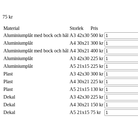
75
kr
Material
Storlek
Pris
Aluminiumplåt med bock och hål
A3 42x30
500
kr
Aluminiumplåt
A4 30x21
300
kr
Aluminiumplåt med bock och hål
A4 30x21
400
kr
Aluminiumplåt
A3 42x30
225
kr
Aluminiumplåt
A5 21x15
225
kr
Plast
A3 42x30
300
kr
Plast
A4 30x21
225
kr
Plast
A5 21x15
130
kr
Dekal
A3 42x30
225
kr
Dekal
A4 30x21
150
kr
Dekal
A5 21x15
75
kr