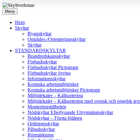
Meny
Hem
Skyltar
Byggskyltar
Områdes-/Orienteringsskyltar
Skyltar
STANDARDSKYLTAR
Brandredskapsskyltar
Förbudsskyltar
Förbudsskyltar Pictogram
Förbudsskyltar övriga
Informationsskyltar
Kemiska arbetsmiljörisker
Kemiska arbetsmiljörisker Pictogram
Miljödekaler – Källsortering
Miljödekaler – Källsortering med svensk och engelsk tex
Monteringstillbehör
Nödskyltar Efterlysande Utrymningsskyltar
Nödskyltar – Första hjälpen
Ordningsskyltar
Påbudsskyltar
Rörmärkning