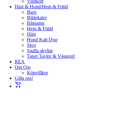
Visitkort
Häst & Hund/Hem & Fritid
Barn
Bildekaler
Båtnamn
Hem & Fritid
Häst
Hund Katt Djur
Skoj
Snälla skyltar
Tapet Tavlor & Väggord
REA
Om Oss
Köpvillkor
Gilla oss!