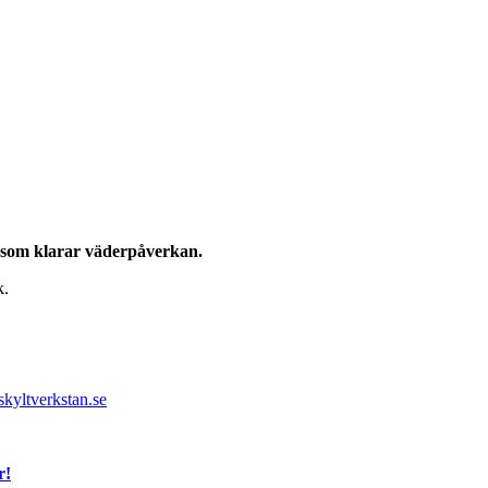
t som klarar väderpåverkan.
k.
kyltverkstan.se
r!