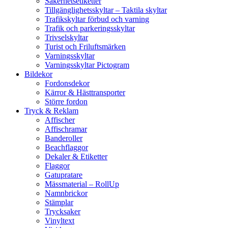
Säkerhetsetiketter
Tillgänglighetsskyltar – Taktila skyltar
Trafikskyltar förbud och varning
Trafik och parkeringsskyltar
Trivselskyltar
Turist och Friluftsmärken
Varningsskyltar
Varningsskyltar Pictogram
Bildekor
Fordonsdekor
Kärror & Hästtransporter
Större fordon
Tryck & Reklam
Affischer
Affischramar
Banderoller
Beachflaggor
Dekaler & Etiketter
Flaggor
Gatupratare
Mässmaterial – RollUp
Namnbrickor
Stämplar
Trycksaker
Vinyltext