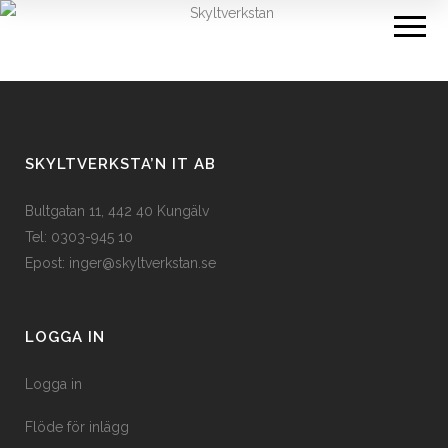
Meny
SKYLTVERKSTA’N IT AB
Bultgatan 11, 442 40 Kungälv
Tel: 0303-945 10
Epost:
inger@skyltverkstan.se
LOGGA IN
Logga in
Flöde för inlägg