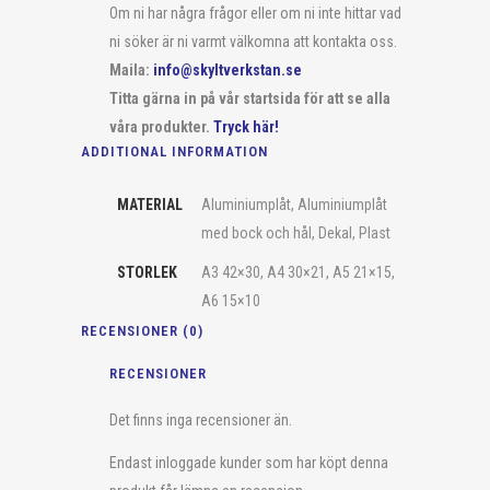
Om ni har några frågor eller om ni inte hittar vad
ni söker är ni varmt välkomna att kontakta oss.
Maila:
info@skyltverkstan.se
Titta gärna in på vår startsida för att se alla
våra produkter.
Tryck här!
ADDITIONAL INFORMATION
MATERIAL
Aluminiumplåt, Aluminiumplåt
med bock och hål, Dekal, Plast
STORLEK
A3 42×30, A4 30×21, A5 21×15,
A6 15×10
RECENSIONER (0)
RECENSIONER
Det finns inga recensioner än.
Endast inloggade kunder som har köpt denna