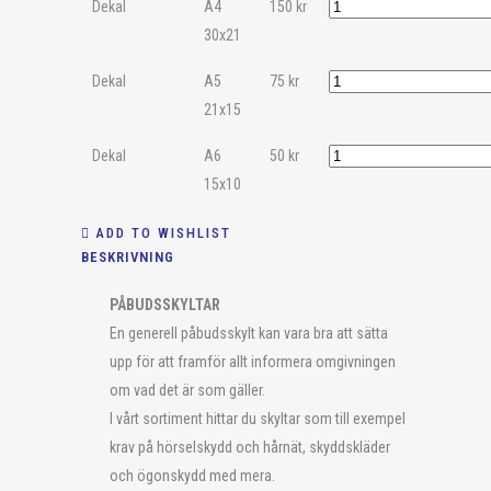
Dekal
A4
150
kr
30x21
Dekal
A5
75
kr
21x15
Dekal
A6
50
kr
15x10
ADD TO WISHLIST
BESKRIVNING
PÅBUDSSKYLTAR
En generell påbudsskylt kan vara bra att sätta
upp för att framför allt informera omgivningen
om vad det är som gäller.
I vårt sortiment hittar du skyltar som till exempel
krav på hörselskydd och hårnät, skyddskläder
och ögonskydd med mera.