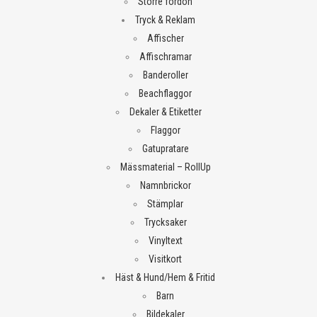
Större fordon
Tryck & Reklam
Affischer
Affischramar
Banderoller
Beachflaggor
Dekaler & Etiketter
Flaggor
Gatupratare
Mässmaterial – RollUp
Namnbrickor
Stämplar
Trycksaker
Vinyltext
Visitkort
Häst & Hund/Hem & Fritid
Barn
Bildekaler