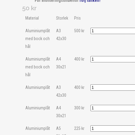
För monteringstillbehör
följ länken!
50
kr
Material
Storlek
Pris
Aluminiumplåt
A3
500
kr
med bock och
42x30
hål
Aluminiumplåt
A4
400
kr
med bock och
30x21
hål
Aluminiumplåt
A3
400
kr
42x30
Aluminiumplåt
A4
300
kr
30x21
Aluminiumplåt
A5
225
kr