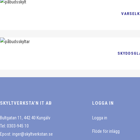
flera
kan
Den
varianter.
väljas
VARSELK
här
De
på
produkten
olika
produktsidan
har
alternativen
flera
kan
Den
varianter.
väljas
SKYDDSGL
här
De
på
produkten
olika
produktsidan
har
alternativen
flera
kan
varianter.
väljas
De
på
SKYLTVERKSTA’N IT AB
LOGGA IN
olika
produktsidan
alternativen
Bultgatan 11, 442 40 Kungälv
Logga in
kan
Tel: 0303-945 10
väljas
Flöde för inlägg
Epost:
inger@skyltverkstan.se
på