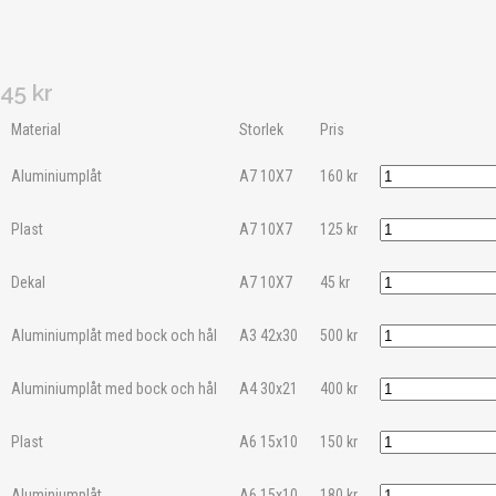
45
kr
Material
Storlek
Pris
Aluminiumplåt
A7 10X7
160
kr
Plast
A7 10X7
125
kr
Dekal
A7 10X7
45
kr
Aluminiumplåt med bock och hål
A3 42x30
500
kr
Aluminiumplåt med bock och hål
A4 30x21
400
kr
Plast
A6 15x10
150
kr
Aluminiumplåt
A6 15x10
180
kr