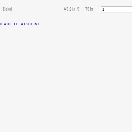
Dekal
A5 21x15
75
kr
ADD TO WISHLIST