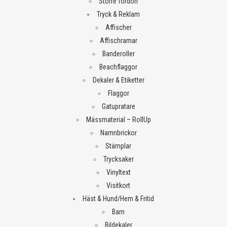
Större fordon
Tryck & Reklam
Affischer
Affischramar
Banderoller
Beachflaggor
Dekaler & Etiketter
Flaggor
Gatupratare
Mässmaterial – RollUp
Namnbrickor
Stämplar
Trycksaker
Vinyltext
Visitkort
Häst & Hund/Hem & Fritid
Barn
Bildekaler