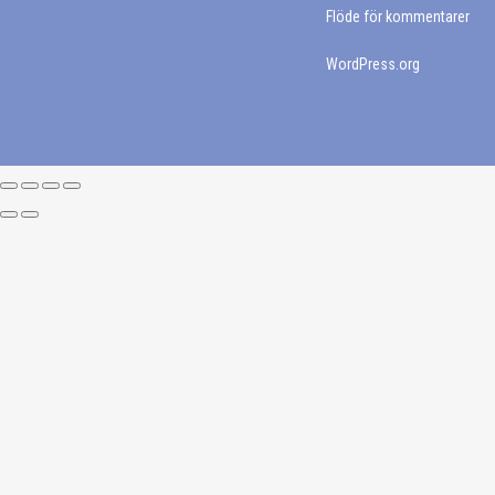
Flöde för kommentarer
produktsidan
WordPress.org