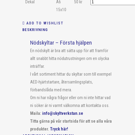
Dekal
A6
50
kr
15x10
ADD TO WISHLIST
BESKRIVNING
Nödskyltar – Första hjälpen
En nödskylt är bra att sätta upp för att framför
allt snabbt hitta nödutrustningen om en olycka
inträffar.
I vårt sortiment hittar du skyltar som till exempel
AED-hjärtstartare, återsamlingsplats,
förbandslåda med mera.
Om ni har några frågor eller om ni inte hittar vad
ni söker är ni varmt välkomna att kontakta oss.
Maila:
info@skyltverkstan.se
Titta gärna på vår startsida för att se alla våra
produkter.
Tryck här!