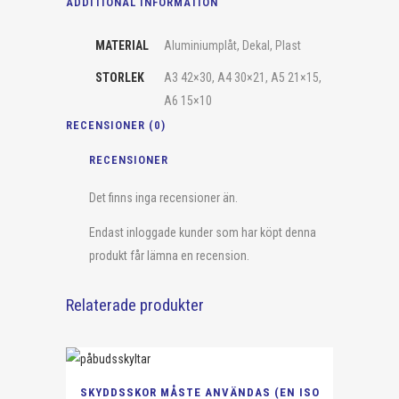
ADDITIONAL INFORMATION
MATERIAL
Aluminiumplåt, Dekal, Plast
STORLEK
A3 42×30, A4 30×21, A5 21×15,
A6 15×10
RECENSIONER (0)
RECENSIONER
Det finns inga recensioner än.
Endast inloggade kunder som har köpt denna
produkt får lämna en recension.
Relaterade produkter
Den
SKYDDSSKOR MÅSTE ANVÄNDAS (EN ISO