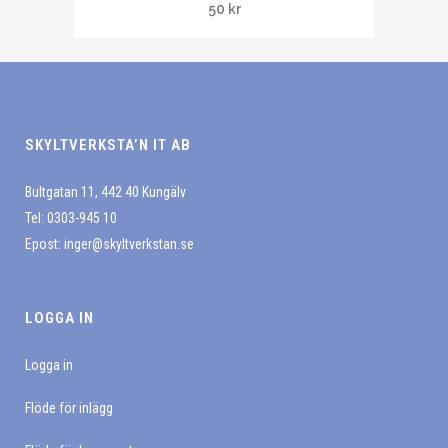
olika
50
kr
produkten
alternativen
har
kan
flera
väljas
varianter.
på
De
produktsidan
SKYLTVERKSTA’N IT AB
olika
alternativen
Bultgatan 11, 442 40 Kungälv
kan
Tel: 0303-945 10
väljas
Epost:
inger@skyltverkstan.se
på
produktsidan
LOGGA IN
Logga in
Flöde för inlägg