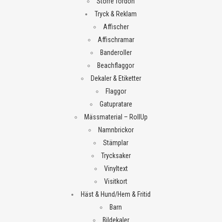
Större fordon
Tryck & Reklam
Affischer
Affischramar
Banderoller
Beachflaggor
Dekaler & Etiketter
Flaggor
Gatupratare
Mässmaterial – RollUp
Namnbrickor
Stämplar
Trycksaker
Vinyltext
Visitkort
Häst & Hund/Hem & Fritid
Barn
Bildekaler