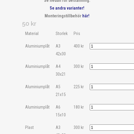
Se nedan för beställning.
Se andra varianter!
Monteringstillbehör
här!
50
kr
Material
Storlek
Pris
Aluminiumplåt
A3
400
kr
42x30
Aluminiumplåt
A4
300
kr
30x21
Aluminiumplåt
A5
225
kr
21x15
Aluminiumplåt
A6
180
kr
15x10
Plast
A3
300
kr