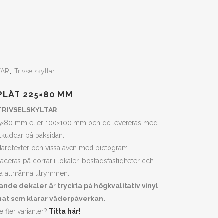
TAR
,
Trivselskyltar
PLÅT 225×80 MM
TRIVSELSKYLTAR
 225×80 mm eller 100×100 mm och de levereras med
tkuddar på baksidan.
dardtexter och vissa även med pictogram.
aceras på dörrar i lokaler, bostadsfastigheter och
a allmänna utrymmen.
tande dekaler är tryckta på högkvalitativ vinyl
at som klarar väderpåverkan.
e fler varianter?
Titta här!