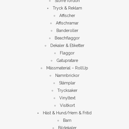
Större fordon
Tryck & Reklam
Affischer
Affischramar
Banderoller
Beachflaggor
Dekaler & Etiketter
Flaggor
Gatupratare
Mässmaterial – RollUp
Namnbrickor
Stämplar
Trycksaker
Vinyltext
Visitkort
Häst & Hund/Hem & Fritid
Barn
Bildekaler