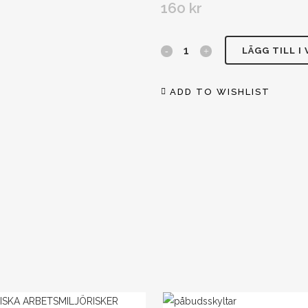
160
kr
Ej
LÄGG TILL I
hundar
ADD TO WISHLIST
Eloxerad
plåt
225x80
mm
mängd