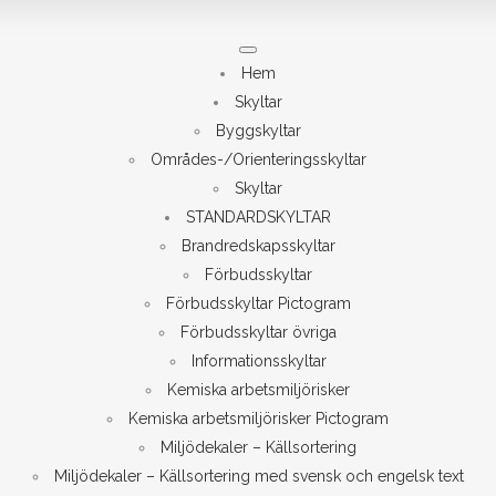
Meny
Hem
Skyltar
Byggskyltar
Områdes-/Orienteringsskyltar
Skyltar
STANDARDSKYLTAR
Brandredskapsskyltar
Förbudsskyltar
Förbudsskyltar Pictogram
Förbudsskyltar övriga
Informationsskyltar
Kemiska arbetsmiljörisker
Kemiska arbetsmiljörisker Pictogram
Miljödekaler – Källsortering
Miljödekaler – Källsortering med svensk och engelsk text