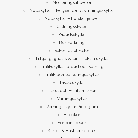
Monteringstillbehör
Nödskyltar Efterlysande Utrymningsskyltar
Nödskyltar – Första hjälpen
Ordningsskyltar
Påbudsskyltar
Rörmärkning
Säkerhetsetiketter
Tillgänglighetsskyltar – Taktila skyltar
Trafikskyltar förbud och varning
Trafik och parkeringsskyltar
Trivselskyltar
Turist och Friluftsmärken
Varningsskyltar
Varningsskyltar Pictogram
Bildekor
Fordonsdekor
Kärror & Hästtransporter