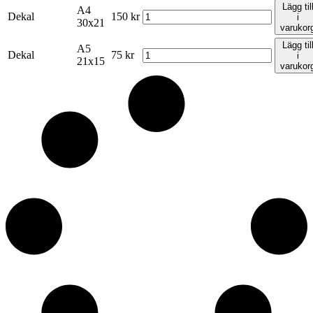
Lägg til
A4
Dekal
150
kr
i
30x21
varukor
Lägg til
A5
Dekal
75
kr
i
21x15
varukor