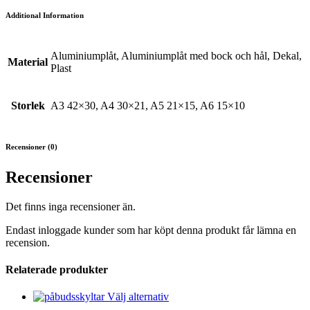
Additional Information
Aluminiumplåt, Aluminiumplåt med bock och hål, Dekal,
Material
Plast
Storlek
A3 42×30, A4 30×21, A5 21×15, A6 15×10
Recensioner (0)
Recensioner
Det finns inga recensioner än.
Endast inloggade kunder som har köpt denna produkt får lämna en
recension.
Relaterade produkter
Den
Välj alternativ
här