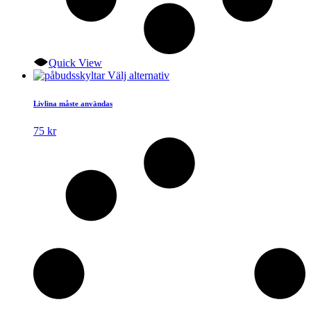
Quick View
Den
Välj alternativ
här
produkten
Livlina måste användas
har
flera
75
kr
varianter.
De
olika
alternativen
kan
väljas
på
produktsidan