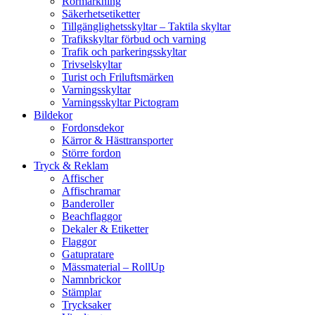
Rörmärkning
Säkerhetsetiketter
Tillgänglighetsskyltar – Taktila skyltar
Trafikskyltar förbud och varning
Trafik och parkeringsskyltar
Trivselskyltar
Turist och Friluftsmärken
Varningsskyltar
Varningsskyltar Pictogram
Bildekor
Fordonsdekor
Kärror & Hästtransporter
Större fordon
Tryck & Reklam
Affischer
Affischramar
Banderoller
Beachflaggor
Dekaler & Etiketter
Flaggor
Gatupratare
Mässmaterial – RollUp
Namnbrickor
Stämplar
Trycksaker