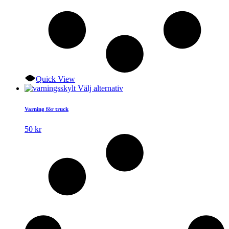
Quick View
Den
Välj alternativ
här
produkten
Varning för truck
har
flera
50
kr
varianter.
De
olika
alternativen
kan
väljas
på
produktsidan