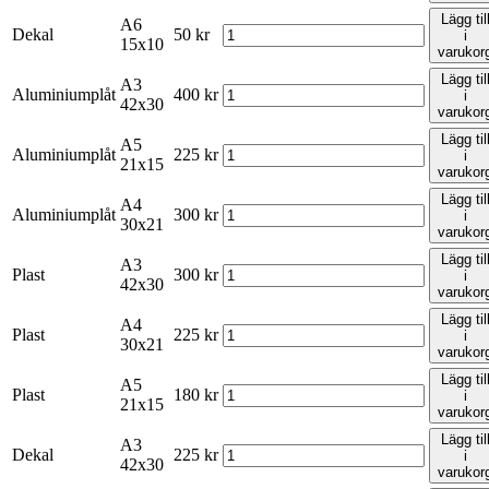
Lägg til
A6
Dekal
50
kr
i
15x10
varukor
Lägg til
A3
Aluminiumplåt
400
kr
i
42x30
varukor
Lägg til
A5
Aluminiumplåt
225
kr
i
21x15
varukor
Lägg til
A4
Aluminiumplåt
300
kr
i
30x21
varukor
Lägg til
A3
Plast
300
kr
i
42x30
varukor
Lägg til
A4
Plast
225
kr
i
30x21
varukor
Lägg til
A5
Plast
180
kr
i
21x15
varukor
Lägg til
A3
Dekal
225
kr
i
42x30
varukor