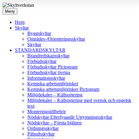
Meny
Hem
Skyltar
Byggskyltar
Områdes-/Orienteringsskyltar
Skyltar
STANDARDSKYLTAR
Brandredskapsskyltar
Förbudsskyltar
Förbudsskyltar Pictogram
Förbudsskyltar övriga
Informationsskyltar
Kemiska arbetsmiljörisker
Kemiska arbetsmiljörisker Pictogram
Miljödekaler – Källsortering
Miljödekaler – Källsortering med svensk och engelsk
text
Monteringstillbehör
Nödskyltar Efterlysande Utrymningsskyltar
Nödskyltar – Första hjälpen
Ordningsskyltar
Påbudsskyltar