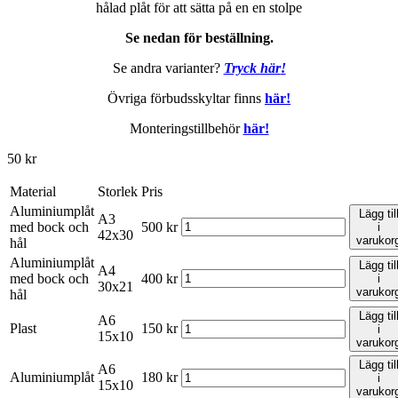
hålad plåt för att sätta på en en stolpe
Se nedan för beställning.
Se andra varianter?
Tryck här
!
Övriga förbudsskyltar finns
här!
Monteringstillbehör
här!
50
kr
Material
Storlek
Pris
Aluminiumplåt
Lägg til
A3
med bock och
500
kr
i
42x30
varukor
hål
Aluminiumplåt
Lägg til
A4
med bock och
400
kr
i
30x21
varukor
hål
Lägg til
A6
Plast
150
kr
i
15x10
varukor
Lägg til
A6
Aluminiumplåt
180
kr
i
15x10
varukor