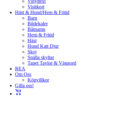
Vinyltext
Visitkort
Häst & Hund/Hem & Fritid
Barn
Bildekaler
Båtnamn
Hem & Fritid
Häst
Hund Katt Djur
Skoj
Snälla skyltar
Tapet Tavlor & Väggord
REA
Om Oss
Köpvillkor
Gilla oss!