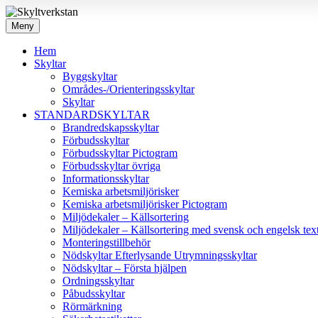
Meny
Hem
Skyltar
Byggskyltar
Områdes-/Orienteringsskyltar
Skyltar
STANDARDSKYLTAR
Brandredskapsskyltar
Förbudsskyltar
Förbudsskyltar Pictogram
Förbudsskyltar övriga
Informationsskyltar
Kemiska arbetsmiljörisker
Kemiska arbetsmiljörisker Pictogram
Miljödekaler – Källsortering
Miljödekaler – Källsortering med svensk och engelsk tex
Monteringstillbehör
Nödskyltar Efterlysande Utrymningsskyltar
Nödskyltar – Första hjälpen
Ordningsskyltar
Påbudsskyltar
Rörmärkning