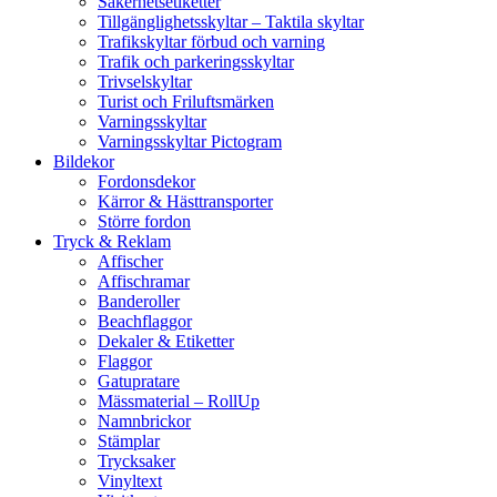
Säkerhetsetiketter
Tillgänglighetsskyltar – Taktila skyltar
Trafikskyltar förbud och varning
Trafik och parkeringsskyltar
Trivselskyltar
Turist och Friluftsmärken
Varningsskyltar
Varningsskyltar Pictogram
Bildekor
Fordonsdekor
Kärror & Hästtransporter
Större fordon
Tryck & Reklam
Affischer
Affischramar
Banderoller
Beachflaggor
Dekaler & Etiketter
Flaggor
Gatupratare
Mässmaterial – RollUp
Namnbrickor
Stämplar
Trycksaker
Vinyltext