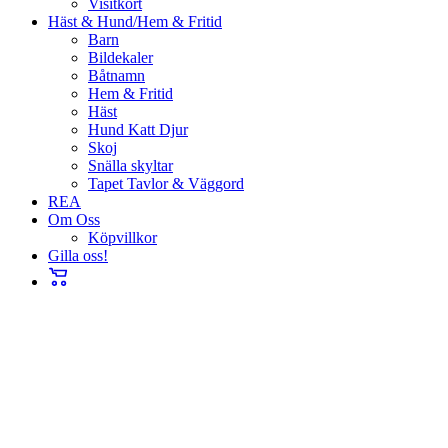
Visitkort
Häst & Hund/Hem & Fritid
Barn
Bildekaler
Båtnamn
Hem & Fritid
Häst
Hund Katt Djur
Skoj
Snälla skyltar
Tapet Tavlor & Väggord
REA
Om Oss
Köpvillkor
Gilla oss!