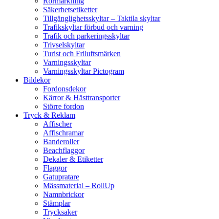
Rörmärkning
Säkerhetsetiketter
Tillgänglighetsskyltar – Taktila skyltar
Trafikskyltar förbud och varning
Trafik och parkeringsskyltar
Trivselskyltar
Turist och Friluftsmärken
Varningsskyltar
Varningsskyltar Pictogram
Bildekor
Fordonsdekor
Kärror & Hästtransporter
Större fordon
Tryck & Reklam
Affischer
Affischramar
Banderoller
Beachflaggor
Dekaler & Etiketter
Flaggor
Gatupratare
Mässmaterial – RollUp
Namnbrickor
Stämplar
Trycksaker