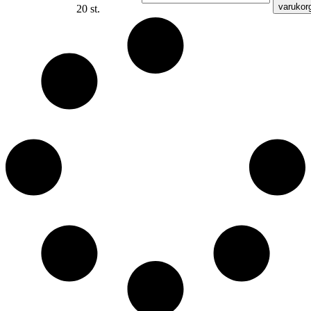
varukor
20 st.