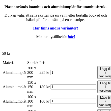
Plast används inomhus och aluminiumplåt för utomhusbruk.
Du kan välja att sätta skylten på en vägg eller beställa bockad och
hålad plåt för att sätta på en en stolpe.
Här finns andra varianter!
Monteringstillbehör
här!
50
kr
Material
Storlek
Pris
200 x
Lägg til
Aluminiumplåt
200
225
kr
i
varukor
mm
150 x
Lägg til
Aluminiumplåt
150
180
kr
i
varukor
mm
100 x
Lägg til
Aluminiumplåt
100
160
kr
i
varukor
mm