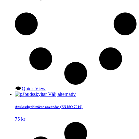
produktsidan
Quick View
Den
Välj alternativ
här
produkten
Ansiktsskydd måste användas (EN ISO 7010)
har
flera
75
kr
varianter.
De
olika
alternativen