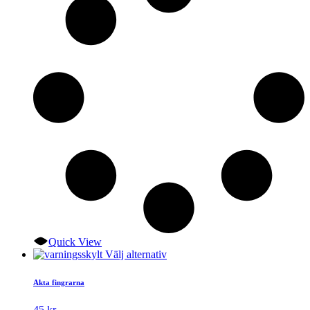
kan
väljas
på
produktsidan
Quick View
Den
Välj alternativ
här
produkten
Akta fingrarna
har
flera
45
kr