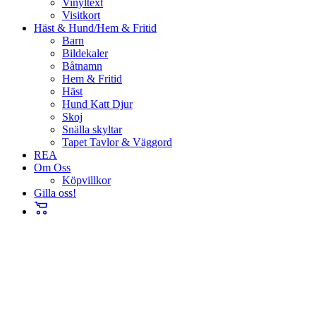
Vinyltext
Visitkort
Häst & Hund/Hem & Fritid
Barn
Bildekaler
Båtnamn
Hem & Fritid
Häst
Hund Katt Djur
Skoj
Snälla skyltar
Tapet Tavlor & Väggord
REA
Om Oss
Köpvillkor
Gilla oss!