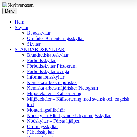
Meny
Hem
Skyltar
Byggskyltar
Områdes-/Orienteringsskyltar
Skyltar
STANDARDSKYLTAR
Brandredskapsskyltar
Förbudsskyltar
Förbudsskyltar Pictogram
Förbudsskyltar övriga
Informationsskyltar
Kemiska arbetsmiljörisker
Kemiska arbetsmiljörisker Pictogram
Miljödekaler – Källsortering
Miljödekaler – Källsortering med svensk och engelsk
text
Monteringstillbehör
Nödskyltar Efterlysande Utrymningsskyltar
Nödskyltar – Första hjälpen
Ordningsskyltar
Påbudsskyltar