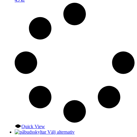
varianter.
De
olika
alternativen
kan
väljas
på
produktsidan
Quick View
Den
Välj alternativ