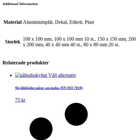
Additional Information
Material
Aluminiumplåt, Dekal, Etikett, Plast
100 x 100 mm, 100 x 100 mm 10 st., 150 x 150 mm, 200
Storlek
x 200 mm, 40 x 40 mm 40 st., 80 x 80 mm 20 st.
Relaterade produkter
Den
Välj alternativ
här
produkten
Skyddshjälm måste användas (EN ISO 7010)
har
flera
75
kr
varianter.
De
olika
alternativen
kan
väljas
på