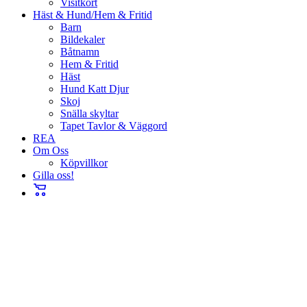
Visitkort
Häst & Hund/Hem & Fritid
Barn
Bildekaler
Båtnamn
Hem & Fritid
Häst
Hund Katt Djur
Skoj
Snälla skyltar
Tapet Tavlor & Väggord
REA
Om Oss
Köpvillkor
Gilla oss!