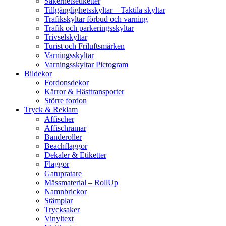
Säkerhetsetiketter
Tillgänglighetsskyltar – Taktila skyltar
Trafikskyltar förbud och varning
Trafik och parkeringsskyltar
Trivselskyltar
Turist och Friluftsmärken
Varningsskyltar
Varningsskyltar Pictogram
Bildekor
Fordonsdekor
Kärror & Hästtransporter
Större fordon
Tryck & Reklam
Affischer
Affischramar
Banderoller
Beachflaggor
Dekaler & Etiketter
Flaggor
Gatupratare
Mässmaterial – RollUp
Namnbrickor
Stämplar
Trycksaker
Vinyltext