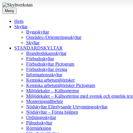
Meny
Hem
Skyltar
Byggskyltar
Områdes-/Orienteringsskyltar
Skyltar
STANDARDSKYLTAR
Brandredskapsskyltar
Förbudsskyltar
Förbudsskyltar Pictogram
Förbudsskyltar övriga
Informationsskyltar
Kemiska arbetsmiljörisker
Kemiska arbetsmiljörisker Pictogram
Miljödekaler – Källsortering
Miljödekaler – Källsortering med svensk och engelsk tex
Monteringstillbehör
Nödskyltar Efterlysande Utrymningsskyltar
Nödskyltar – Första hjälpen
Ordningsskyltar
Påbudsskyltar
Rörmärkning