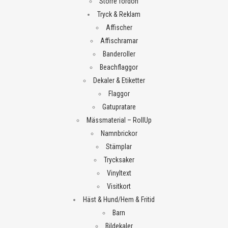
Större fordon
Tryck & Reklam
Affischer
Affischramar
Banderoller
Beachflaggor
Dekaler & Etiketter
Flaggor
Gatupratare
Mässmaterial – RollUp
Namnbrickor
Stämplar
Trycksaker
Vinyltext
Visitkort
Häst & Hund/Hem & Fritid
Barn
Bildekaler