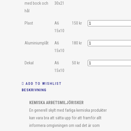
med bock och
30x21
hål
Plast
A6
150
kr
15x10
Aluminiumplåt
A6
180
kr
15x10
Dekal
A6
50
kr
15x10
ADD TO WISHLIST
BESKRIVNING
KEMISKA ARBETSMILJÖRISKER
En generell skylt med farliga kemiska produkter
kan vara bra att sätta upp för att framför allt
informera omgivningen om vad det är som