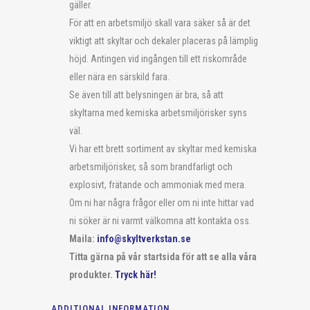
gäller.
För att en arbetsmiljö skall vara säker så är det
viktigt att skyltar och dekaler placeras på lämplig
höjd. Antingen vid ingången till ett riskområde
eller nära en särskild fara.
Se även till att belysningen är bra, så att
skyltarna med kemiska arbetsmiljörisker syns
väl.
Vi har ett brett sortiment av skyltar med kemiska
arbetsmiljörisker, så som brandfarligt och
explosivt, frätande och ammoniak med mera.
Om ni har några frågor eller om ni inte hittar vad
ni söker är ni varmt välkomna att kontakta oss.
Maila:
info@skyltverkstan.se
Titta gärna på vår startsida för att se alla våra
produkter.
Tryck här!
ADDITIONAL INFORMATION