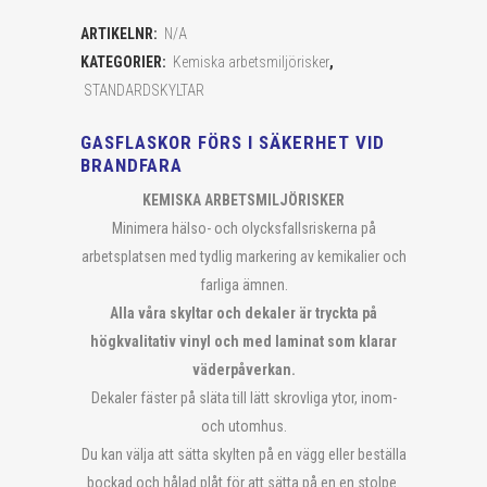
ARTIKELNR:
N/A
KATEGORIER:
Kemiska arbetsmiljörisker
,
STANDARDSKYLTAR
GASFLASKOR FÖRS I SÄKERHET VID
BRANDFARA
KEMISKA ARBETSMILJÖRISKER
Minimera hälso- och olycksfallsriskerna på
arbetsplatsen med tydlig markering av kemikalier och
farliga ämnen.
Alla våra skyltar och dekaler är tryckta på
högkvalitativ vinyl och med laminat som klarar
väderpåverkan.
Dekaler fäster på släta till lätt skrovliga ytor, inom-
och utomhus.
Du kan välja att sätta skylten på en vägg eller beställa
bockad och hålad plåt för att sätta på en en stolpe.