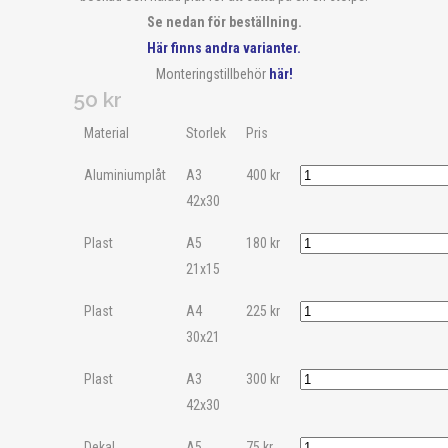
Se nedan för beställning.
Här finns andra varianter.
Monteringstillbehör
här!
50
kr
Material
Storlek
Pris
Aluminiumplåt
A3
400
kr
42x30
Plast
A5
180
kr
21x15
Plast
A4
225
kr
30x21
Plast
A3
300
kr
42x30
Dekal
A5
75
kr