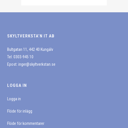
produkten
olika
produktsidan
har
alternativen
flera
kan
varianter.
väljas
De
på
SKYLTVERKSTA’N IT AB
olika
produktsidan
alternativen
Bultgatan 11, 442 40 Kungälv
kan
Tel: 0303-945 10
väljas
Epost:
inger@skyltverkstan.se
på
produktsidan
LOGGA IN
Logga in
Flöde för inlägg
Flöde för kommentarer