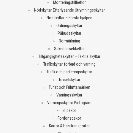
Monteringstillbehör
Nödskyltar Efterlysande Utrymningsskyltar
Nödskyltar – Första hjälpen
Ordningsskyltar
Påbudsskyltar
Rörmärkning
Säkerhetsetiketter
Tillgänglighetsskyltar – Taktila skyltar
Trafikskyltar förbud och varning
Trafik och parkeringsskyltar
Trivselskyltar
Turist och Friluftsmärken
Varningsskyltar
Varningsskyltar Pictogram
Bildekor
Fordonsdekor
Kärror & Hästtransporter