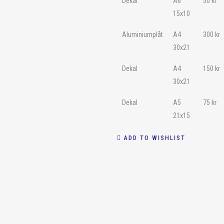
Dekal
A6
50
kr
15x10
Aluminiumplåt
A4
300
kr
30x21
Dekal
A4
150
kr
30x21
Dekal
A5
75
kr
21x15
ADD TO WISHLIST