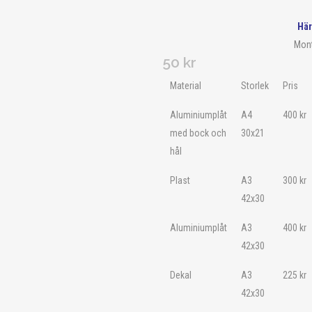
Här
Mont
50
kr
Material
Storlek
Pris
Aluminiumplåt
A4
400
kr
med bock och
30x21
hål
Plast
A3
300
kr
42x30
Aluminiumplåt
A3
400
kr
42x30
Dekal
A3
225
kr
42x30