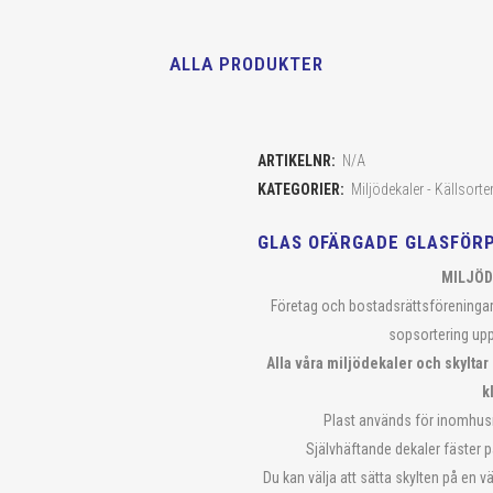
ALLA PRODUKTER
ARTIKELNR:
N/A
KATEGORIER:
Miljödekaler - Källsorte
GLAS OFÄRGADE GLASFÖR
MILJÖD
Företag och bostadsrättsföreningar
sopsortering upp
Alla våra miljödekaler och skyltar
k
Plast används för inomhus
Självhäftande dekaler fäster p
Du kan välja att sätta skylten på en v