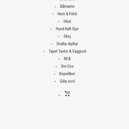
Båtnamn
Hem & Fritid
Häst
Hund Katt Djur
Skoj
Snälla skyltar
Tapet Tavlor & Väggord
REA
Om Oss
Köpvillkor
Gilla oss!