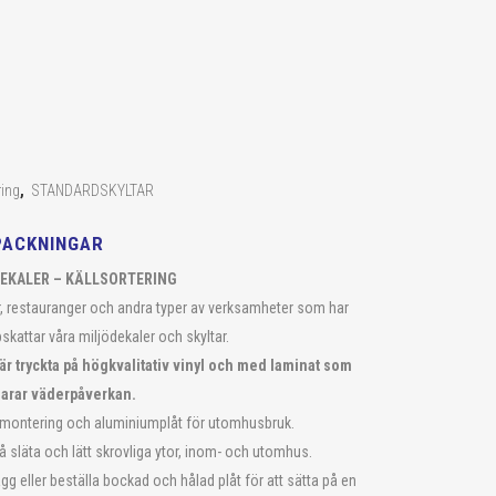
ring
,
STANDARDSKYLTAR
PACKNINGAR
EKALER – KÄLLSORTERING
, restauranger och andra typer av verksamheter som har
skattar våra miljödekaler och skyltar.
 är tryckta på högkvalitativ vinyl och med laminat som
larar väderpåverkan.
montering och aluminiumplåt för utomhusbruk.
å släta och lätt skrovliga ytor, inom- och utomhus.
ägg eller beställa bockad och hålad plåt för att sätta på en