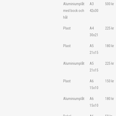
Aluminiumplåt
A3
500
kr
med bock och
42x30
hål
Plast
A4
225
kr
30x21
Plast
A5
180
kr
21x15
Aluminiumplåt
A5
225
kr
21x15
Plast
A6
150
kr
15x10
Aluminiumplåt
A6
180
kr
15x10