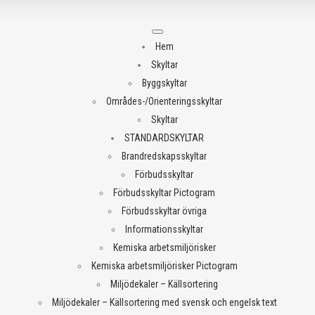
Meny
Hem
Skyltar
Byggskyltar
Områdes-/Orienteringsskyltar
Skyltar
STANDARDSKYLTAR
Brandredskapsskyltar
Förbudsskyltar
Förbudsskyltar Pictogram
Förbudsskyltar övriga
Informationsskyltar
Kemiska arbetsmiljörisker
Kemiska arbetsmiljörisker Pictogram
Miljödekaler – Källsortering
Miljödekaler – Källsortering med svensk och engelsk text