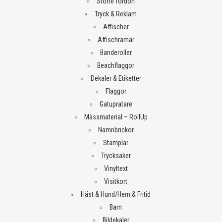
Större fordon
Tryck & Reklam
Affischer
Affischramar
Banderoller
Beachflaggor
Dekaler & Etiketter
Flaggor
Gatupratare
Mässmaterial – RollUp
Namnbrickor
Stämplar
Trycksaker
Vinyltext
Visitkort
Häst & Hund/Hem & Fritid
Barn
Bildekaler