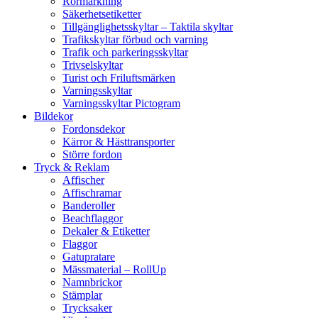
Rörmärkning
Säkerhetsetiketter
Tillgänglighetsskyltar – Taktila skyltar
Trafikskyltar förbud och varning
Trafik och parkeringsskyltar
Trivselskyltar
Turist och Friluftsmärken
Varningsskyltar
Varningsskyltar Pictogram
Bildekor
Fordonsdekor
Kärror & Hästtransporter
Större fordon
Tryck & Reklam
Affischer
Affischramar
Banderoller
Beachflaggor
Dekaler & Etiketter
Flaggor
Gatupratare
Mässmaterial – RollUp
Namnbrickor
Stämplar
Trycksaker