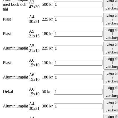
Lägg til
A3
med bock och
500
kr
i
42x30
varukor
hål
Lägg til
A4
Plast
225
kr
i
30x21
varukor
Lägg til
A5
Plast
180
kr
i
21x15
varukor
Lägg til
A5
Aluminiumplåt
225
kr
i
21x15
varukor
Lägg til
A6
Plast
150
kr
i
15x10
varukor
Lägg til
A6
Aluminiumplåt
180
kr
i
15x10
varukor
Lägg til
A6
Dekal
50
kr
i
15x10
varukor
Lägg til
A4
Aluminiumplåt
300
kr
i
30x21
varukor
Lägg til