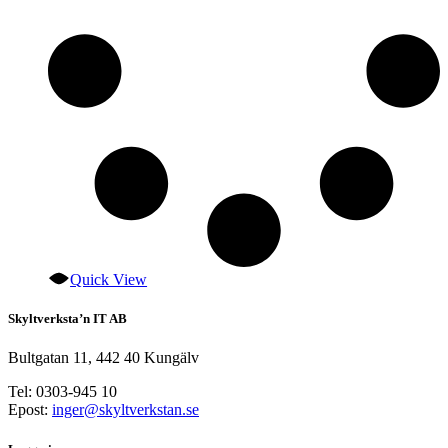
produktsidan
Quick View
Skyltverksta’n IT AB
Bultgatan 11, 442 40 Kungälv
Tel: 0303-945 10
Epost:
inger@skyltverkstan.se