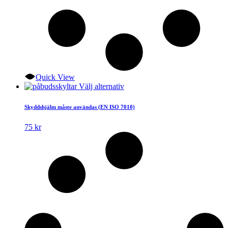
Quick View
Den
Välj alternativ
här
produkten
Skyddshjälm måste användas (EN ISO 7010)
har
flera
75
kr
varianter.
De
olika
alternativen
kan
väljas
på
produktsidan