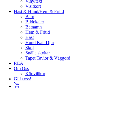
Vinyltext
Visitkort
Häst & Hund/Hem & Fritid
Barn
Bildekaler
Båtnamn
Hem & Fritid
Häst
Hund Katt Djur
Skoj
Snälla skyltar
Tapet Tavlor & Väggord
REA
Om Oss
Köpvillkor
Gilla oss!