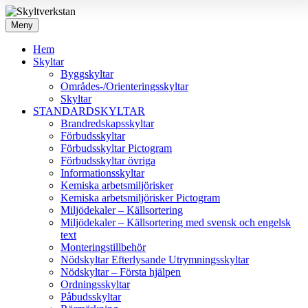
Meny
Hem
Skyltar
Byggskyltar
Områdes-/Orienteringsskyltar
Skyltar
STANDARDSKYLTAR
Brandredskapsskyltar
Förbudsskyltar
Förbudsskyltar Pictogram
Förbudsskyltar övriga
Informationsskyltar
Kemiska arbetsmiljörisker
Kemiska arbetsmiljörisker Pictogram
Miljödekaler – Källsortering
Miljödekaler – Källsortering med svensk och engelsk
text
Monteringstillbehör
Nödskyltar Efterlysande Utrymningsskyltar
Nödskyltar – Första hjälpen
Ordningsskyltar
Påbudsskyltar