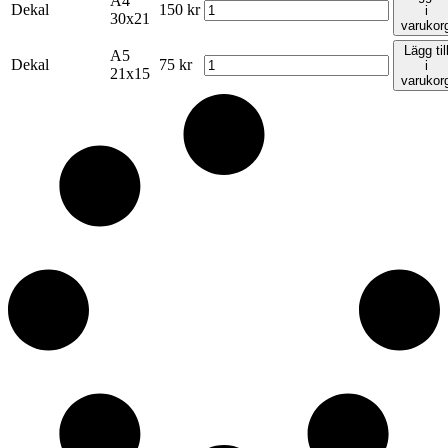
A4
Dekal
150
kr
i
30x21
varukor
Lägg til
A5
Dekal
75
kr
i
21x15
varukor