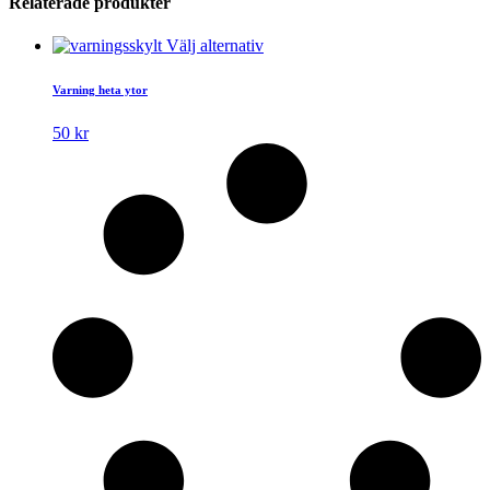
Relaterade produkter
Den
Välj alternativ
här
produkten
Varning heta ytor
har
flera
50
kr
varianter.
De
olika
alternativen
kan
väljas
på
produktsidan