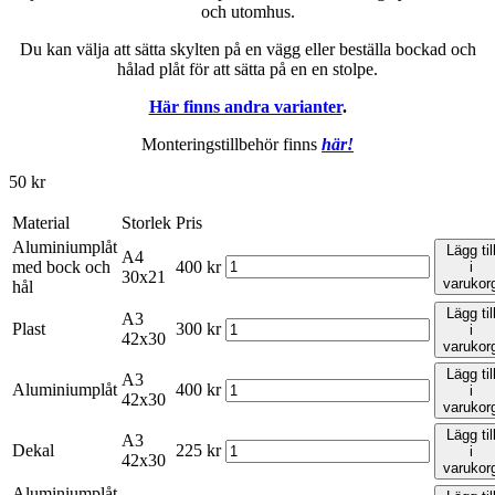
och utomhus.
Du kan välja att sätta skylten på en vägg eller beställa bockad och
hålad plåt för att sätta på en en stolpe.
Här finns andra varianter
.
Monteringstillbehör finns
här!
50
kr
Material
Storlek
Pris
Aluminiumplåt
Lägg til
A4
med bock och
400
kr
i
30x21
varukor
hål
Lägg til
A3
Plast
300
kr
i
42x30
varukor
Lägg til
A3
Aluminiumplåt
400
kr
i
42x30
varukor
Lägg til
A3
Dekal
225
kr
i
42x30
varukor
Aluminiumplåt