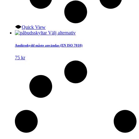
Quick View
Den
Välj alternativ
här
produkten
Ansiktsskydd måste användas (EN ISO 7010)
har
flera
75
kr
varianter.
De
olika
alternativen
kan
väljas
på
produktsidan