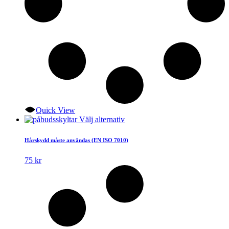
Quick View
Den
Välj alternativ
här
produkten
Hårskydd måste användas (EN ISO 7010)
har
flera
75
kr
varianter.
De
olika
alternativen
kan
väljas
på