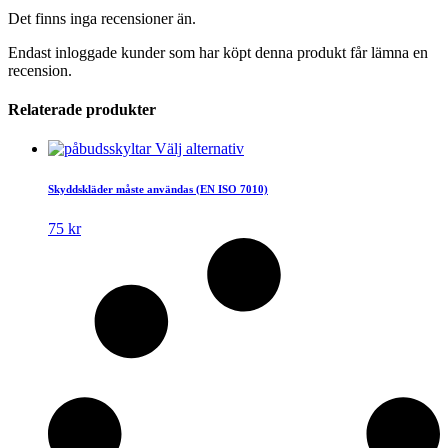
Det finns inga recensioner än.
Endast inloggade kunder som har köpt denna produkt får lämna en
recension.
Relaterade produkter
Den
Välj alternativ
här
produkten
Skyddskläder måste användas (EN ISO 7010)
har
flera
75
kr
varianter.
De
olika
alternativen
kan
väljas
på
produktsidan