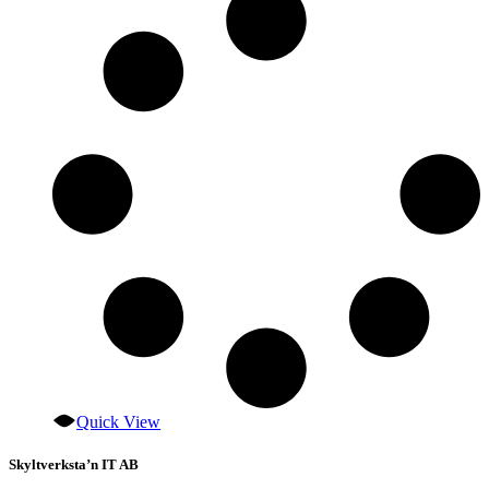
olika
alternativen
kan
väljas
på
produktsidan
Quick View
Skyltverksta’n IT AB