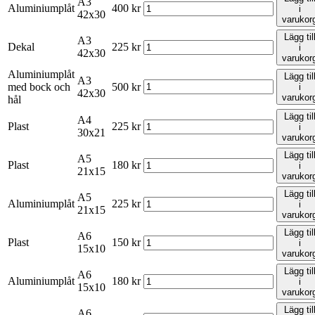
A3
Aluminiumplåt
400
kr
i
42x30
varukor
Lägg til
A3
Dekal
225
kr
i
42x30
varukor
Aluminiumplåt
Lägg til
A3
med bock och
500
kr
i
42x30
varukor
hål
Lägg til
A4
Plast
225
kr
i
30x21
varukor
Lägg til
A5
Plast
180
kr
i
21x15
varukor
Lägg til
A5
Aluminiumplåt
225
kr
i
21x15
varukor
Lägg til
A6
Plast
150
kr
i
15x10
varukor
Lägg til
A6
Aluminiumplåt
180
kr
i
15x10
varukor
Lägg til
A6