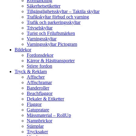
Rörmärkning
Säkerhetsetiketter
Tillgänglighetsskyltar – Taktila skyltar
Trafikskyltar förbud och varning
Trafik och parkeringsskyltar
Trivselskyltar
Turist och Friluftsmärken
Varningsskyltar
Varningsskyltar Pictogram
Bildekor
Fordonsdekor
Kärror & Hästtransporter
Större fordon
Tryck & Reklam
Affischer
Affischramar
Banderoller
Beachflaggor
Dekaler & Etiketter
Flaggor
Gatupratare
Mässmaterial – RollUp
Namnbrickor
Stämplar
Trycksaker