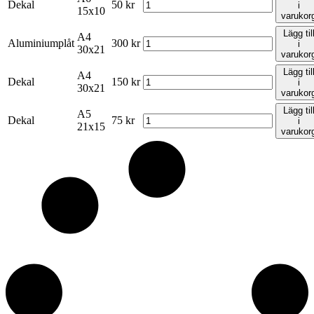
Dekal
50
kr
i
15x10
varukor
Lägg til
A4
Aluminiumplåt
300
kr
i
30x21
varukor
Lägg til
A4
Dekal
150
kr
i
30x21
varukor
Lägg til
A5
Dekal
75
kr
i
21x15
varukor