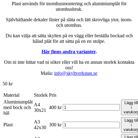
Plast används för inomhusmontering och aluminiumplåt för
utomhusbruk.
Självhäftande dekaler fäster på släta och lätt skrovliga ytor, inom-
och utomhus.
Du kan välja att sätta skylten på en vägg eller beställa bockad och
hålad plåt för att sätta på en en stolpe.
Här finns andra varianter
.
Om ni inte hittar vad ni söker eller vill ha en annan storlek kontakta
oss!
Maila:
info@skyltverkstan.se
50
kr
Material
Storlek
Pris
Aluminiumplåt
Lägg til
A4
med bock och
400
kr
i
30x21
varukor
hål
Lägg til
A3
Plast
300
kr
i
42x30
varukor
Lägg til