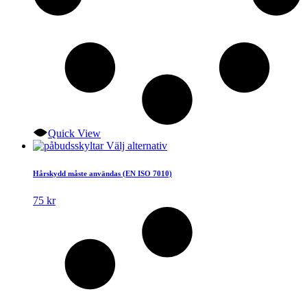
Quick View
Den
Välj alternativ
här
produkten
Hårskydd måste användas (EN ISO 7010)
har
flera
75
kr
varianter.
De
olika
alternativen
kan
väljas
på
produktsidan