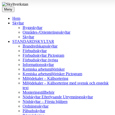
Meny
Hem
Skyltar
Byggskyltar
Områdes-/Orienteringsskyltar
Skyltar
STANDARDSKYLTAR
Brandredskapsskyltar
Förbudsskyltar
Förbudsskyltar Pictogram
Förbudsskyltar övriga
Informationsskyltar
Kemiska arbetsmiljörisker
Kemiska arbetsmiljörisker Pictogram
Miljödekaler – Källsortering
Miljödekaler – Källsortering med svensk och engelsk
text
Monteringstillbehör
Nödskyltar Efterlysande Utrymningsskyltar
Nödskyltar – Första hjälpen
Ordningsskyltar
Påbudsskyltar