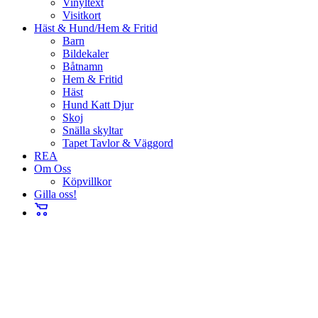
Vinyltext
Visitkort
Häst & Hund/Hem & Fritid
Barn
Bildekaler
Båtnamn
Hem & Fritid
Häst
Hund Katt Djur
Skoj
Snälla skyltar
Tapet Tavlor & Väggord
REA
Om Oss
Köpvillkor
Gilla oss!