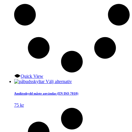
Quick View
Den
Välj alternativ
här
produkten
Ansiktsskydd måste användas (EN ISO 7010)
har
flera
75
kr
varianter.
De
olika
alternativen
kan