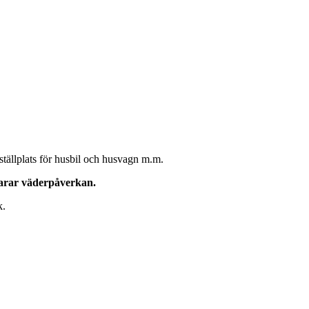
 ställplats för husbil och husvagn m.m.
klarar väderpåverkan.
k.