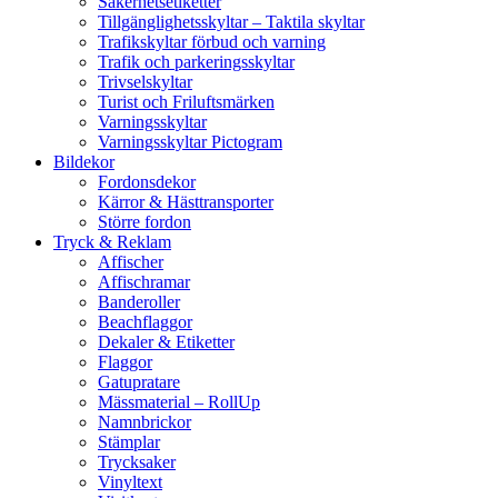
Säkerhetsetiketter
Tillgänglighetsskyltar – Taktila skyltar
Trafikskyltar förbud och varning
Trafik och parkeringsskyltar
Trivselskyltar
Turist och Friluftsmärken
Varningsskyltar
Varningsskyltar Pictogram
Bildekor
Fordonsdekor
Kärror & Hästtransporter
Större fordon
Tryck & Reklam
Affischer
Affischramar
Banderoller
Beachflaggor
Dekaler & Etiketter
Flaggor
Gatupratare
Mässmaterial – RollUp
Namnbrickor
Stämplar
Trycksaker
Vinyltext