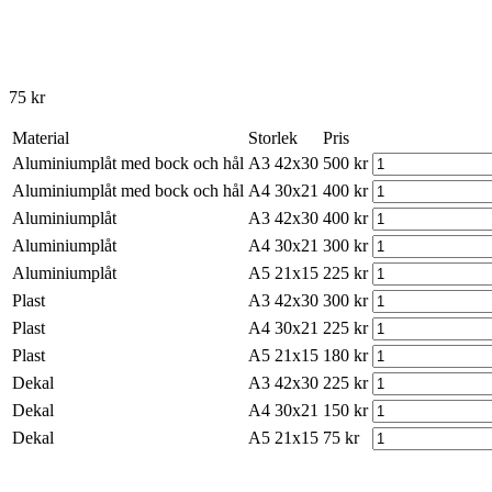
75
kr
Material
Storlek
Pris
Aluminiumplåt med bock och hål
A3 42x30
500
kr
Aluminiumplåt med bock och hål
A4 30x21
400
kr
Aluminiumplåt
A3 42x30
400
kr
Aluminiumplåt
A4 30x21
300
kr
Aluminiumplåt
A5 21x15
225
kr
Plast
A3 42x30
300
kr
Plast
A4 30x21
225
kr
Plast
A5 21x15
180
kr
Dekal
A3 42x30
225
kr
Dekal
A4 30x21
150
kr
Dekal
A5 21x15
75
kr