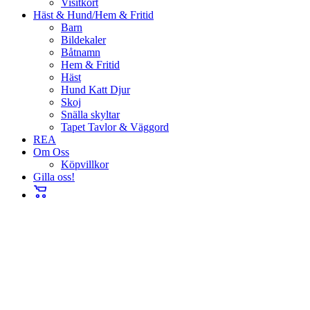
Visitkort
Häst & Hund/Hem & Fritid
Barn
Bildekaler
Båtnamn
Hem & Fritid
Häst
Hund Katt Djur
Skoj
Snälla skyltar
Tapet Tavlor & Väggord
REA
Om Oss
Köpvillkor
Gilla oss!