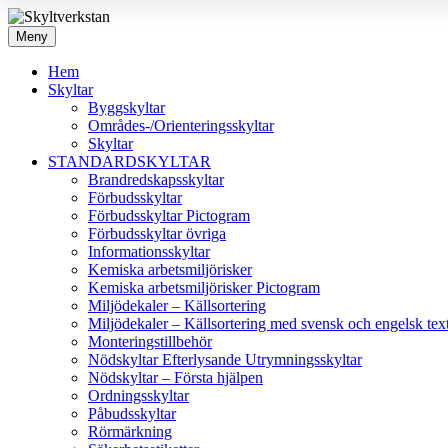
Meny
Hem
Skyltar
Byggskyltar
Områdes-/Orienteringsskyltar
Skyltar
STANDARDSKYLTAR
Brandredskapsskyltar
Förbudsskyltar
Förbudsskyltar Pictogram
Förbudsskyltar övriga
Informationsskyltar
Kemiska arbetsmiljörisker
Kemiska arbetsmiljörisker Pictogram
Miljödekaler – Källsortering
Miljödekaler – Källsortering med svensk och engelsk tex
Monteringstillbehör
Nödskyltar Efterlysande Utrymningsskyltar
Nödskyltar – Första hjälpen
Ordningsskyltar
Påbudsskyltar
Rörmärkning