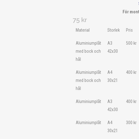
För mont
75
kr
Material
Storlek
Pris
Aluminiumplåt
A3
500
kr
med bock och
42x30
hål
Aluminiumplåt
A4
400
kr
med bock och
30x21
hål
Aluminiumplåt
A3
400
kr
42x30
Aluminiumplåt
A4
300
kr
30x21