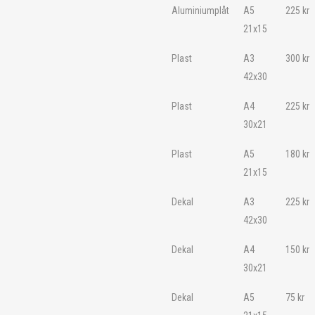
Aluminiumplåt
A5
225
kr
21x15
Plast
A3
300
kr
42x30
Plast
A4
225
kr
30x21
Plast
A5
180
kr
21x15
Dekal
A3
225
kr
42x30
Dekal
A4
150
kr
30x21
Dekal
A5
75
kr