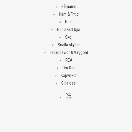
Båtnamn
Hem & Fritid
Häst
Hund Katt Djur
Skoj
Snälla skyltar
Tapet Tavlor & Väggord
REA
Om Oss
Köpvillkor
Gilla oss!