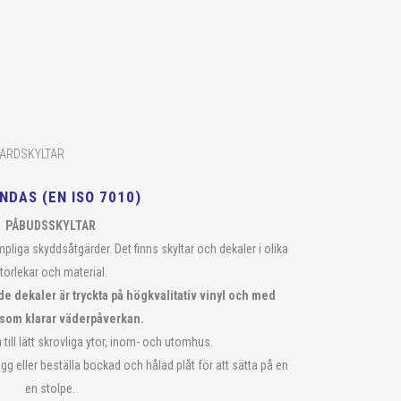
ARDSKYLTAR
DAS (EN ISO 7010)
PÅBUDSSKYLTAR
pliga skyddsåtgärder. Det finns skyltar och dekaler i olika
torlekar och material.
de dekaler är tryckta på högkvalitativ vinyl och med
 som klarar väderpåverkan.
 till lätt skrovliga ytor, inom- och utomhus.
ägg eller beställa bockad och hålad plåt för att sätta på en
en stolpe.