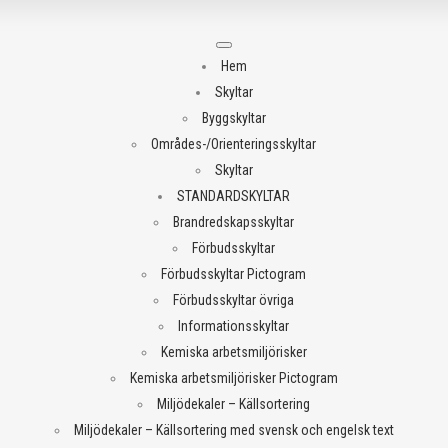
Meny
Hem
Skyltar
Byggskyltar
Områdes-/Orienteringsskyltar
Skyltar
STANDARDSKYLTAR
Brandredskapsskyltar
Förbudsskyltar
Förbudsskyltar Pictogram
Förbudsskyltar övriga
Informationsskyltar
Kemiska arbetsmiljörisker
Kemiska arbetsmiljörisker Pictogram
Miljödekaler – Källsortering
Miljödekaler – Källsortering med svensk och engelsk text