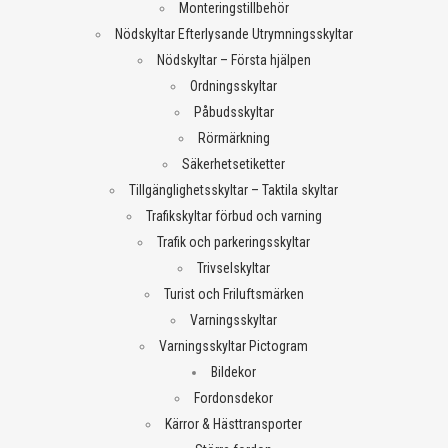
Monteringstillbehör
Nödskyltar Efterlysande Utrymningsskyltar
Nödskyltar – Första hjälpen
Ordningsskyltar
Påbudsskyltar
Rörmärkning
Säkerhetsetiketter
Tillgänglighetsskyltar – Taktila skyltar
Trafikskyltar förbud och varning
Trafik och parkeringsskyltar
Trivselskyltar
Turist och Friluftsmärken
Varningsskyltar
Varningsskyltar Pictogram
Bildekor
Fordonsdekor
Kärror & Hästtransporter