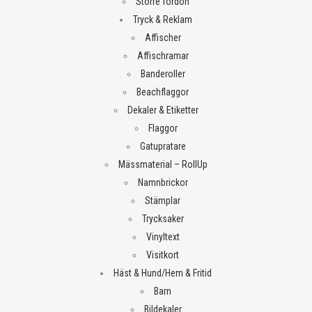
Större fordon
Tryck & Reklam
Affischer
Affischramar
Banderoller
Beachflaggor
Dekaler & Etiketter
Flaggor
Gatupratare
Mässmaterial – RollUp
Namnbrickor
Stämplar
Trycksaker
Vinyltext
Visitkort
Häst & Hund/Hem & Fritid
Barn
Bildekaler