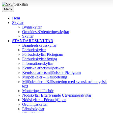
Meny
Hem
Skyltar
Byggskyltar
Områdes-/Orienteringsskyltar
Skyltar
STANDARDSKYLTAR
Brandredskapsskyltar
Förbudsskyltar
Förbudsskyltar Pictogram
Förbudsskyltar övriga
Informationsskyltar
Kemiska arbetsmiljörisker
Kemiska arbetsmiljörisker Pictogram
Miljödekaler – Källsortering
Miljödekaler – Källsortering med svensk och engelsk
text
Monteringstillbehör
Nödskyltar Efterlysande Utrymningsskyltar
Nödskyltar – Första hjälpen
Ordningsskyltar
Påbudsskyltar