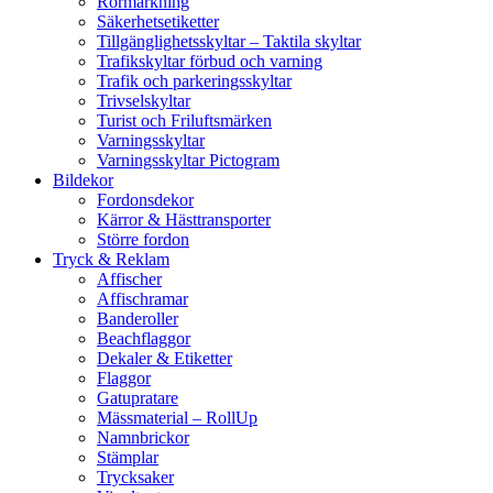
Rörmärkning
Säkerhetsetiketter
Tillgänglighetsskyltar – Taktila skyltar
Trafikskyltar förbud och varning
Trafik och parkeringsskyltar
Trivselskyltar
Turist och Friluftsmärken
Varningsskyltar
Varningsskyltar Pictogram
Bildekor
Fordonsdekor
Kärror & Hästtransporter
Större fordon
Tryck & Reklam
Affischer
Affischramar
Banderoller
Beachflaggor
Dekaler & Etiketter
Flaggor
Gatupratare
Mässmaterial – RollUp
Namnbrickor
Stämplar
Trycksaker