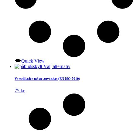
Quick View
Den
Välj alternativ
här
produkten
Varselkläder måste användas (EN ISO 7010)
har
flera
75
kr
varianter.
De
olika
alternativen
kan
väljas
på
produktsidan