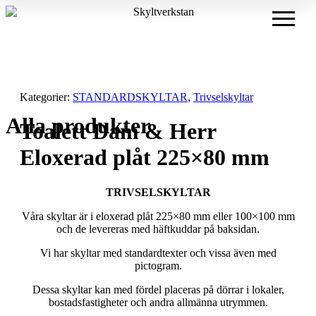
Meny
Kategorier:
STANDARDSKYLTAR
,
Trivselskyltar
Alla produkter
Toalett Dam & Herr
Eloxerad plåt 225×80 mm
TRIVSELSKYLTAR
Våra skyltar är i eloxerad plåt 225×80 mm eller 100×100 mm
och de levereras med häftkuddar på baksidan.
Vi har skyltar med standardtexter och vissa även med
pictogram.
Dessa skyltar kan med fördel placeras på dörrar i lokaler,
bostadsfastigheter och andra allmänna utrymmen.