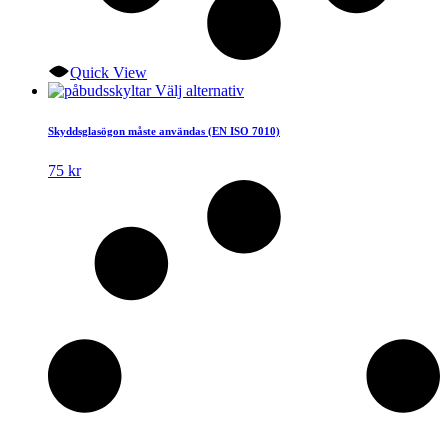
Quick View
Den
Välj alternativ
här
produkten
Skyddsglasögon måste användas (EN ISO 7010)
har
flera
75
kr
varianter.
De
olika
alternativen
kan
väljas
på
produktsidan