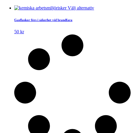
Den
Välj alternativ
här
produkten
Gasflaskor förs i säkerhet vid brandfara
har
flera
50
kr
varianter.
De
olika
alternativen
kan
väljas
på
produktsidan