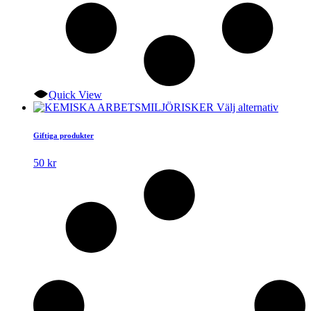
Quick View
Den
Välj alternativ
här
produk
Giftiga produkter
har
flera
50
kr
variante
De
olika
alterna
kan
väljas
på
produkt