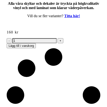
Alla våra skyltar och dekaler är tryckta på högkvalitativ
vinyl och med laminat som klarar väderpåverkan.
Vill du se fler varianter?
Titta här!
160
kr
Toalett
Dam
Lägg till i varukorg
&
Herr
Eloxerad
plåt
225x80
mm
mängd