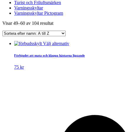
Turist och Friluftsmärken
Varningsskyltar
Varningsskyltar Pictogram
Visar 49–60 av 104 resultat
Den
Välj alternativ
här
produkten
Förbjudet att mata och klappa hästarna liggande
har
flera
75
kr
varianter.
De
olika
alternativen
kan
väljas
på
produktsidan