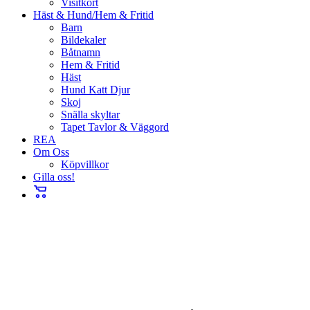
Visitkort
Häst & Hund/Hem & Fritid
Barn
Bildekaler
Båtnamn
Hem & Fritid
Häst
Hund Katt Djur
Skoj
Snälla skyltar
Tapet Tavlor & Väggord
REA
Om Oss
Köpvillkor
Gilla oss!