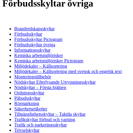
Förbudsskyltar övriga
Brandredskapsskyltar
Förbudsskyltar
Förbudsskyltar Pictogram
Förbudsskyltar övriga
Informationsskyltar
Kemiska arbetsmiljörisker
Kemiska arbetsmiljörisker Pictogram
Miljödekaler – Källsortering
Miljödekaler – Källsortering med svensk och engelsk text
Monteringstillbehör
Nödskyltar Efterlysande Utrymningsskyltar
Nödskyltar – Första hjälpen
Ordningsskyltar
Påbudsskyltar
Rörmärkning
Säkerhetsetiketter
Tillgänglighetsskyltar – Taktila skyltar
Trafikskyltar förbud och varning
Trafik och parkeringsskyltar
Trivselskyltar