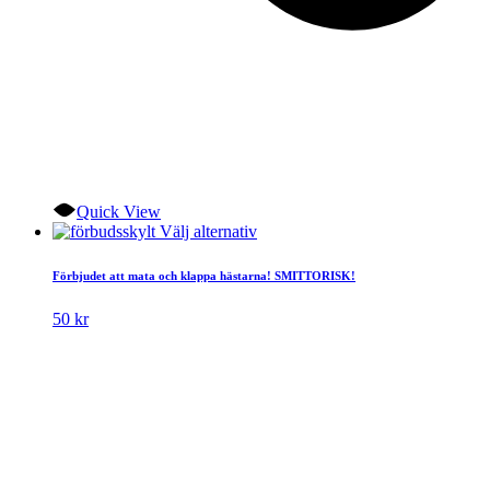
Quick View
Den
Välj alternativ
här
produkten
Förbjudet att mata och klappa hästarna! SMITTORISK!
har
flera
50
kr
varianter.
De
olika
alternativen
kan
väljas
på
produktsidan