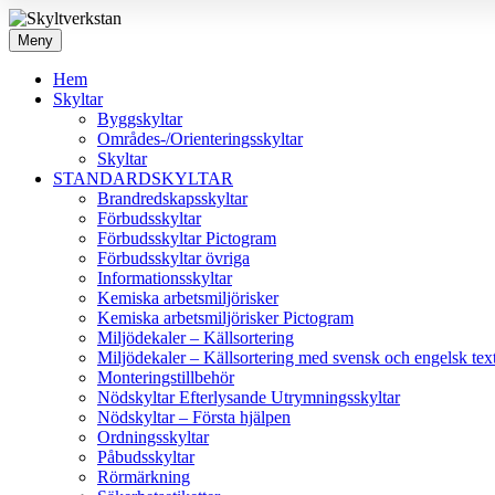
Meny
Hem
Skyltar
Byggskyltar
Områdes-/Orienteringsskyltar
Skyltar
STANDARDSKYLTAR
Brandredskapsskyltar
Förbudsskyltar
Förbudsskyltar Pictogram
Förbudsskyltar övriga
Informationsskyltar
Kemiska arbetsmiljörisker
Kemiska arbetsmiljörisker Pictogram
Miljödekaler – Källsortering
Miljödekaler – Källsortering med svensk och engelsk tex
Monteringstillbehör
Nödskyltar Efterlysande Utrymningsskyltar
Nödskyltar – Första hjälpen
Ordningsskyltar
Påbudsskyltar
Rörmärkning