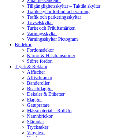
Säkerhetsetiketter
Tillgänglighetsskyltar – Taktila skyltar
Trafikskyltar förbud och varning
Trafik och parkeringsskyltar
Trivselskyltar
Turist och Friluftsmärken
Varningsskyltar
Varningsskyltar Pictogram
Bildekor
Fordonsdekor
Kärror & Hästtransporter
Större fordon
Tryck & Reklam
Affischer
Affischramar
Banderoller
Beachflaggor
Dekaler & Etiketter
Flaggor
Gatupratare
Mässmaterial – RollUp
Namnbrickor
Stämplar
Trycksaker
Vinyltext