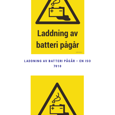
De
olika
alternativen
kan
väljas
på
produktsidan
Den
LADDNING AV BATTERI PÅGÅR – EN ISO
här
7010
produkten
har
flera
varianter.
De
olika
alternativen