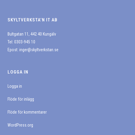
produktsidan
SKYLTVERKSTA’N IT AB
Bultgatan 11, 442 40 Kungälv
Tel: 0303-945 10
Epost:
inger@skyltverkstan.se
LOGGA IN
Logga in
Flöde för inlägg
Flöde för kommentarer
WordPress.org