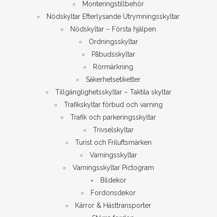
Monteringstillbehör
Nödskyltar Efterlysande Utrymningsskyltar
Nödskyltar – Första hjälpen
Ordningsskyltar
Påbudsskyltar
Rörmärkning
Säkerhetsetiketter
Tillgänglighetsskyltar – Taktila skyltar
Trafikskyltar förbud och varning
Trafik och parkeringsskyltar
Trivselskyltar
Turist och Friluftsmärken
Varningsskyltar
Varningsskyltar Pictogram
Bildekor
Fordonsdekor
Kärror & Hästtransporter