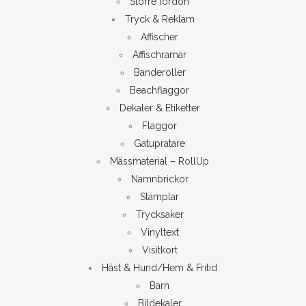
Större fordon
Tryck & Reklam
Affischer
Affischramar
Banderoller
Beachflaggor
Dekaler & Etiketter
Flaggor
Gatupratare
Mässmaterial – RollUp
Namnbrickor
Stämplar
Trycksaker
Vinyltext
Visitkort
Häst & Hund/Hem & Fritid
Barn
Bildekaler