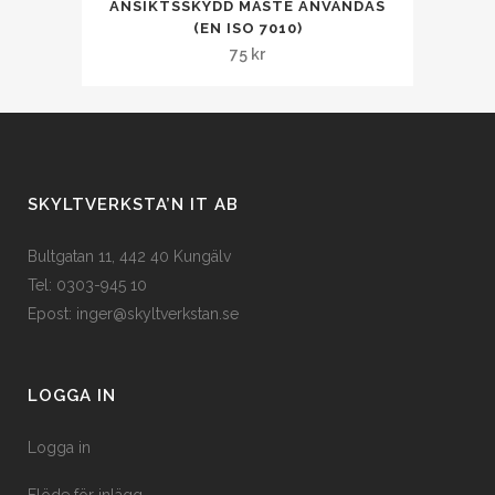
ANSIKTSSKYDD MÅSTE ANVÄNDAS
här
De
på
(EN ISO 7010)
produkten
olika
75
kr
produktsidan
har
alternativen
flera
kan
varianter.
väljas
De
på
olika
produktsidan
SKYLTVERKSTA’N IT AB
alternativen
kan
Bultgatan 11, 442 40 Kungälv
väljas
Tel: 0303-945 10
på
Epost:
inger@skyltverkstan.se
produktsidan
LOGGA IN
Logga in