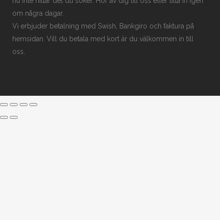
nu inte hittar det du söker. Hör av dig till oss eller titta in igen
om några dagar.
Vi erbjuder betalning med Swish, Bankgiro och faktura på
hemsidan. Vill du betala med kort är du välkommen in till
oss.