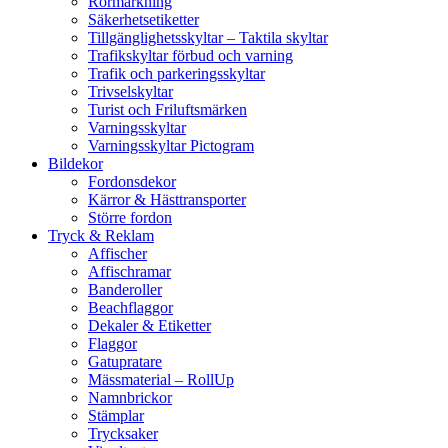
Rörmärkning
Säkerhetsetiketter
Tillgänglighetsskyltar – Taktila skyltar
Trafikskyltar förbud och varning
Trafik och parkeringsskyltar
Trivselskyltar
Turist och Friluftsmärken
Varningsskyltar
Varningsskyltar Pictogram
Bildekor
Fordonsdekor
Kärror & Hästtransporter
Större fordon
Tryck & Reklam
Affischer
Affischramar
Banderoller
Beachflaggor
Dekaler & Etiketter
Flaggor
Gatupratare
Mässmaterial – RollUp
Namnbrickor
Stämplar
Trycksaker