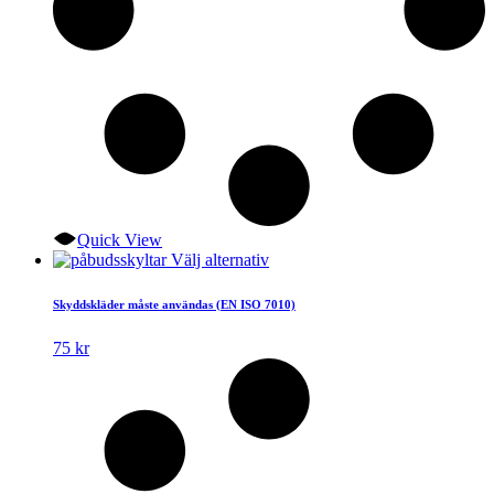
Quick View
Den
Välj alternativ
här
produkten
Skyddskläder måste användas (EN ISO 7010)
har
flera
75
kr
varianter.
De
olika
alternativen
kan
väljas
på