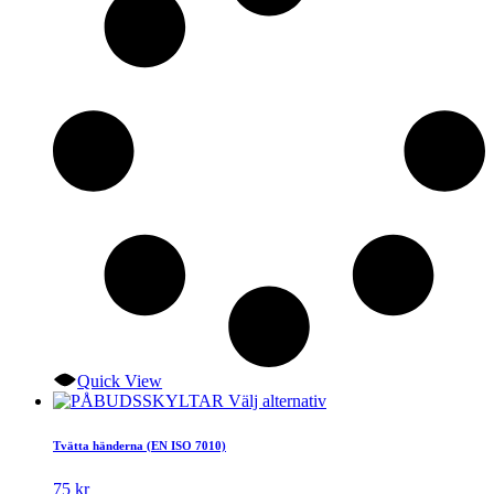
kan
väljas
på
produktsidan
Quick View
Den
Välj alternativ
här
produkten
Tvätta händerna (EN ISO 7010)
har
flera
75
kr