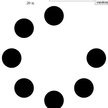
varukor
20 st.