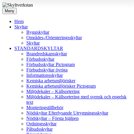
Meny
Hem
Skyltar
Byggskyltar
Områdes-/Orienteringsskyltar
Skyltar
STANDARDSKYLTAR
Brandredskapsskyltar
Förbudsskyltar
Förbudsskyltar Pictogram
Förbudsskyltar övriga
Informationsskyltar
Kemiska arbetsmiljörisker
Kemiska arbetsmiljörisker Pictogram
Miljödekaler – Källsortering
Miljödekaler – Källsortering med svensk och engelsk
text
Monteringstillbehör
Nödskyltar Efterlysande Utrymningsskyltar
Nödskyltar – Första hjälpen
Ordningsskyltar
Påbudsskyltar