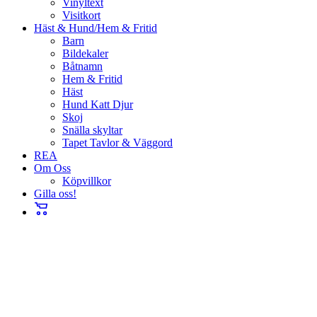
Vinyltext
Visitkort
Häst & Hund/Hem & Fritid
Barn
Bildekaler
Båtnamn
Hem & Fritid
Häst
Hund Katt Djur
Skoj
Snälla skyltar
Tapet Tavlor & Väggord
REA
Om Oss
Köpvillkor
Gilla oss!