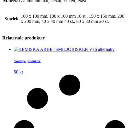
Material
Aluminiumplåt, Dekal, Etikett, Plast
100 x 100 mm, 100 x 100 mm 10 st., 150 x 150 mm, 200
Storlek
x 200 mm, 40 x 40 mm 40 st., 80 x 80 mm 20 st.
Relaterade produkter
Den
Välj alternativ
här
produk
Skadliga produkter
har
flera
50
kr
variante
De
olika
alterna
kan
väljas
på
produkt