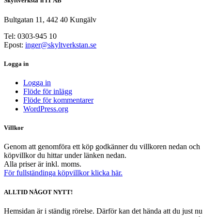
Skyltverksta’n IT AB
Bultgatan 11, 442 40 Kungälv
Tel: 0303-945 10
Epost:
inger@skyltverkstan.se
Logga in
Logga in
Flöde för inlägg
Flöde för kommentarer
WordPress.org
Villkor
Genom att genomföra ett köp godkänner du villkoren nedan och
köpvillkor du hittar under länken nedan.
Alla priser är inkl. moms.
För fullständinga köpvillkor klicka här.
ALLTID NÅGOT NYTT!
Hemsidan är i ständig rörelse. Därför kan det hända att du just nu