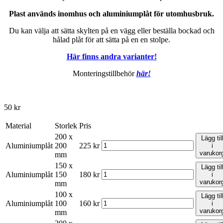
Plast används inomhus och aluminiumplåt för utomhusbruk.
Du kan välja att sätta skylten på en vägg eller beställa bockad och
hålad plåt för att sätta på en en stolpe.
Här finns andra varianter!
Monteringstillbehör
här!
50
kr
Material
Storlek
Pris
200 x
Lägg til
Aluminiumplåt
200
225
kr
i
varukor
mm
150 x
Lägg til
Aluminiumplåt
150
180
kr
i
varukor
mm
100 x
Lägg til
Aluminiumplåt
100
160
kr
i
varukor
mm