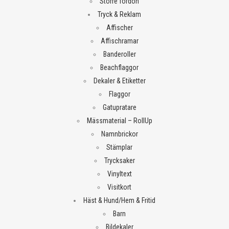
Större fordon
Tryck & Reklam
Affischer
Affischramar
Banderoller
Beachflaggor
Dekaler & Etiketter
Flaggor
Gatupratare
Mässmaterial – RollUp
Namnbrickor
Stämplar
Trycksaker
Vinyltext
Visitkort
Häst & Hund/Hem & Fritid
Barn
Bildekaler