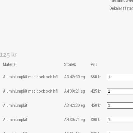
Det finns äve
Dekaler fäster
125
kr
Material
Storlek
Pris
Aluminiumplåt med bock och hål
A3 42x30 eg
550
kr
Aluminiumplåt med bock och hål
A4 30x21 eg
425
kr
Aluminiumplåt
A3 42x30 eg
450
kr
Aluminiumplåt
A4 30x21 eg
300
kr