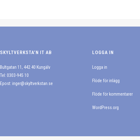
väljas
här
De
på
produkten
olika
produktsidan
har
alternativen
flera
kan
varianter.
väljas
De
på
SKYLTVERKSTA’N IT AB
LOGGA IN
olika
produktsidan
alternativen
Bultgatan 11, 442 40 Kungälv
Logga in
kan
Tel: 0303-945 10
väljas
Flöde för inlägg
Epost:
inger@skyltverkstan.se
på
Flöde för kommentarer
produktsidan
WordPress.org