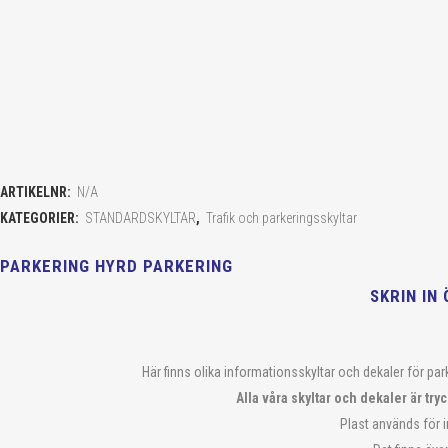
ARTIKELNR:
N/A
KATEGORIER:
STANDARDSKYLTAR
,
Trafik och parkeringsskyltar
PARKERING HYRD PARKERING
SKRIN IN
Här finns olika informationsskyltar och dekaler för park
Alla våra skyltar och dekaler är tr
Plast används för