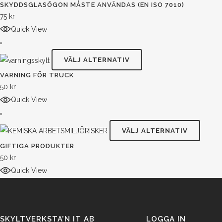
olika
SKYDDSGLASÖGON MÅSTE ANVÄNDAS (EN ISO 7010)
produkten
75
kr
alternativen
har
Quick View
kan
flera
väljas
varianter.
Den
på
VÄLJ ALTERNATIV
De
här
produktsidan
olika
VARNING FÖR TRUCK
produkten
50
kr
alternativen
har
Quick View
kan
flera
väljas
varianter.
Den
på
VÄLJ ALTERNATIV
De
här
produktsidan
olika
GIFTIGA PRODUKTER
produk
50
kr
alternativen
har
Quick View
kan
flera
väljas
variante
på
De
produktsidan
olika
SKYLTVERKSTA’N IT AB
LOGGA IN