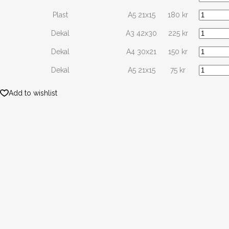
Plast
A5 21x15
180
kr
Dekal
A3 42x30
225
kr
Dekal
A4 30x21
150
kr
Dekal
A5 21x15
75
kr
Add to wishlist