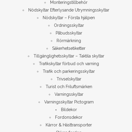
Monteringstillbehör
Nödskyltar Efterlysande Utrymningsskyltar
Nödskyltar – Första hjälpen
Ordningsskyltar
Påbudsskyltar
Rörmärkning
Säkerhetsetiketter
Tillgänglighetsskyltar – Taktila skyltar
Trafikskyltar förbud och varning
Trafik och parkeringsskyltar
Trivselskyltar
Turist och Friluftsmärken
Varningsskyltar
Varningsskyltar Pictogram
Bildekor
Fordonsdekor
Kärror & Hästtransporter