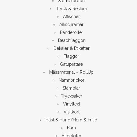
Större fordon
Tryck & Reklam
Affischer
Affischramar
Banderoller
Beachflaggor
Dekaler & Etiketter
Flaggor
Gatupratare
Mässmaterial – RollUp
Namnbrickor
Stämplar
Trycksaker
Vinyltext
Visitkort
Häst & Hund/Hem & Fritid
Barn
Bildekaler