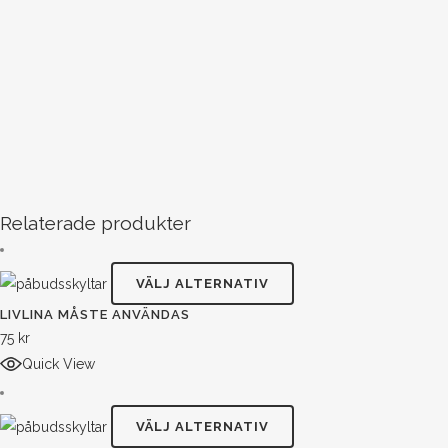
Relaterade produkter
Den
VÄLJ ALTERNATIV
här
LIVLINA MÅSTE ANVÄNDAS
produkten
75
kr
har
Quick View
flera
varianter.
Den
VÄLJ ALTERNATIV
De
här