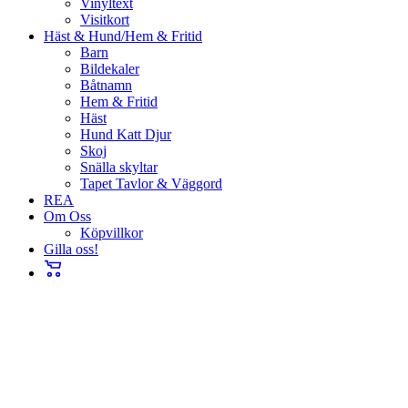
Vinyltext
Visitkort
Häst & Hund/Hem & Fritid
Barn
Bildekaler
Båtnamn
Hem & Fritid
Häst
Hund Katt Djur
Skoj
Snälla skyltar
Tapet Tavlor & Väggord
REA
Om Oss
Köpvillkor
Gilla oss!