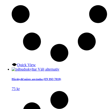
Quick View
Den
Välj alternativ
här
produkten
Hårskydd måste användas (EN ISO 7010)
har
flera
75
kr
varianter.
De
olika
alternativen
kan