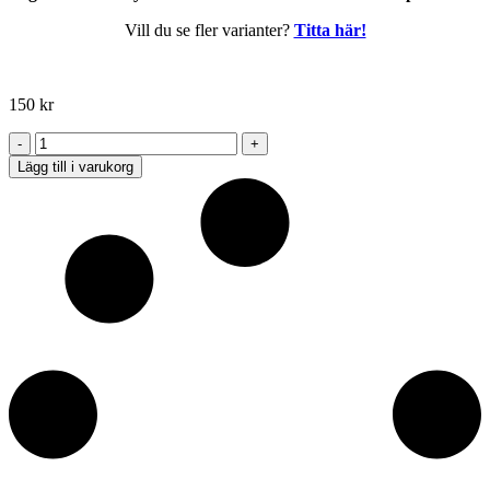
Vill du se fler varianter?
Titta här!
150
kr
Städ
Eloxerad
Lägg till i varukorg
plåt
100x100
mm
mängd