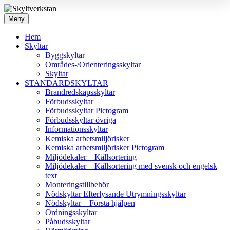
Meny
Hem
Skyltar
Byggskyltar
Områdes-/Orienteringsskyltar
Skyltar
STANDARDSKYLTAR
Brandredskapsskyltar
Förbudsskyltar
Förbudsskyltar Pictogram
Förbudsskyltar övriga
Informationsskyltar
Kemiska arbetsmiljörisker
Kemiska arbetsmiljörisker Pictogram
Miljödekaler – Källsortering
Miljödekaler – Källsortering med svensk och engelsk
text
Monteringstillbehör
Nödskyltar Efterlysande Utrymningsskyltar
Nödskyltar – Första hjälpen
Ordningsskyltar
Påbudsskyltar