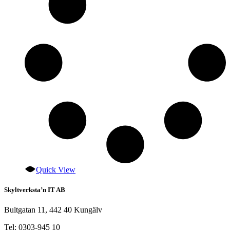
väljas
på
produktsidan
Quick View
Skyltverksta’n IT AB
Bultgatan 11, 442 40 Kungälv
Tel: 0303-945 10