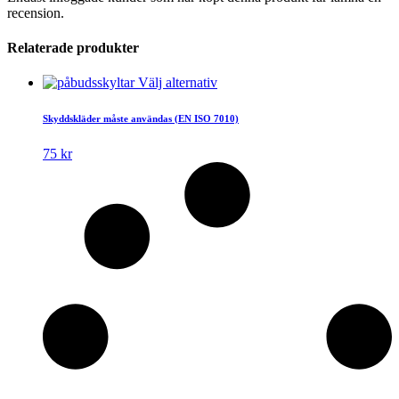
recension.
Relaterade produkter
Den
Välj alternativ
här
produkten
Skyddskläder måste användas (EN ISO 7010)
har
flera
75
kr
varianter.
De
olika
alternativen
kan
väljas
på
produktsidan