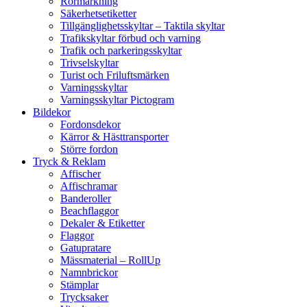
Rörmärkning
Säkerhetsetiketter
Tillgänglighetsskyltar – Taktila skyltar
Trafikskyltar förbud och varning
Trafik och parkeringsskyltar
Trivselskyltar
Turist och Friluftsmärken
Varningsskyltar
Varningsskyltar Pictogram
Bildekor
Fordonsdekor
Kärror & Hästtransporter
Större fordon
Tryck & Reklam
Affischer
Affischramar
Banderoller
Beachflaggor
Dekaler & Etiketter
Flaggor
Gatupratare
Mässmaterial – RollUp
Namnbrickor
Stämplar
Trycksaker