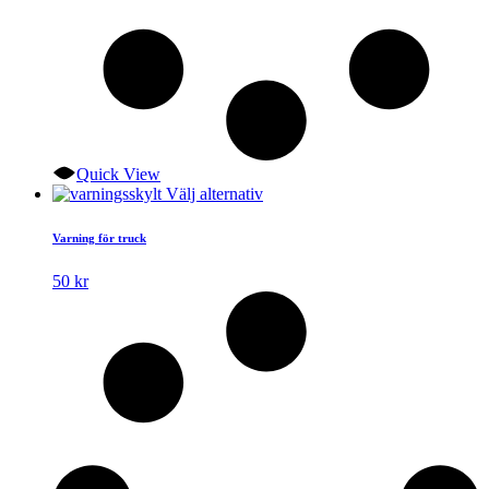
Quick View
Den
Välj alternativ
här
produkten
Varning för truck
har
flera
50
kr
varianter.
De
olika
alternativen
kan
väljas
på
produktsidan