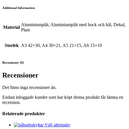
Additional Information
Aluminiumplåt, Aluminiumplåt med bock och hål, Dekal,
Material
Plast
Storlek
A3 42×30, A4 30×21, A5 21×15, A6 15×10
Recensioner (0)
Recensioner
Det finns inga recensioner än.
Endast inloggade kunder som har köpt denna produkt får lämna en
recension.
Relaterade produkter
Den
Välj alternativ