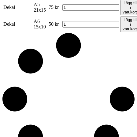
Lägg til
A5
Dekal
75
kr
i
21x15
varukor
Lägg til
A6
Dekal
50
kr
i
15x10
varukor