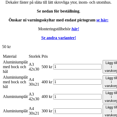
Dekaler fäster på släta till lätt skrovliga ytor, inom- och utomhus.
Se nedan för beställning
.
Önskar ni varningsskyltar med endast pictogram
se här:
Monteringstillbehör
här!
Se andra varianter!
50
kr
Material
Storlek
Pris
Aluminiumplåt
Lägg til
A3
med bock och
500
kr
i
42x30
varukor
hål
Aluminiumplåt
Lägg til
A4
med bock och
400
kr
i
30x21
varukor
hål
Lägg til
A3
Aluminiumplåt
400
kr
i
42x30
varukor
Lägg til
A4
Aluminiumplåt
300
kr
i
30x21
varukor