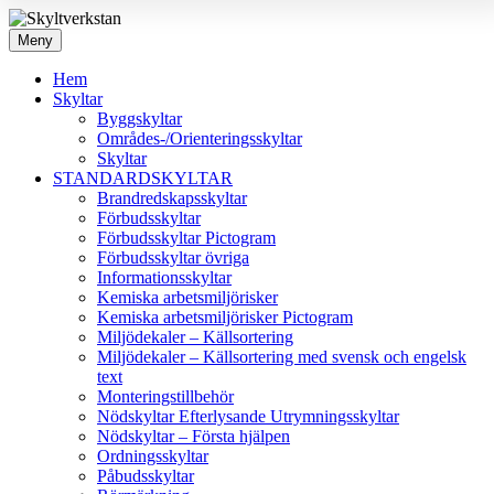
Meny
Hem
Skyltar
Byggskyltar
Områdes-/Orienteringsskyltar
Skyltar
STANDARDSKYLTAR
Brandredskapsskyltar
Förbudsskyltar
Förbudsskyltar Pictogram
Förbudsskyltar övriga
Informationsskyltar
Kemiska arbetsmiljörisker
Kemiska arbetsmiljörisker Pictogram
Miljödekaler – Källsortering
Miljödekaler – Källsortering med svensk och engelsk
text
Monteringstillbehör
Nödskyltar Efterlysande Utrymningsskyltar
Nödskyltar – Första hjälpen
Ordningsskyltar
Påbudsskyltar