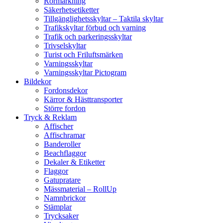
Rörmärkning
Säkerhetsetiketter
Tillgänglighetsskyltar – Taktila skyltar
Trafikskyltar förbud och varning
Trafik och parkeringsskyltar
Trivselskyltar
Turist och Friluftsmärken
Varningsskyltar
Varningsskyltar Pictogram
Bildekor
Fordonsdekor
Kärror & Hästtransporter
Större fordon
Tryck & Reklam
Affischer
Affischramar
Banderoller
Beachflaggor
Dekaler & Etiketter
Flaggor
Gatupratare
Mässmaterial – RollUp
Namnbrickor
Stämplar
Trycksaker