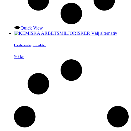
Quick View
Den
Välj alternativ
här
produk
Oxiderande produkter
har
flera
50
kr
variante
De
olika
alterna
kan
väljas
på
produkt