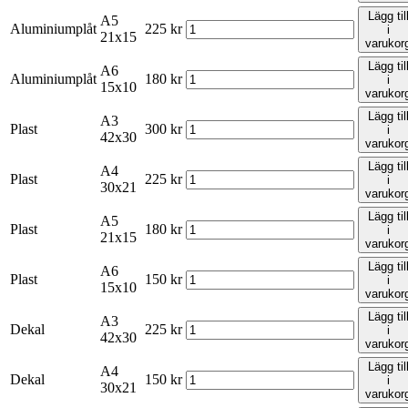
Lägg til
A5
Aluminiumplåt
225
kr
i
21x15
varukor
Lägg til
A6
Aluminiumplåt
180
kr
i
15x10
varukor
Lägg til
A3
Plast
300
kr
i
42x30
varukor
Lägg til
A4
Plast
225
kr
i
30x21
varukor
Lägg til
A5
Plast
180
kr
i
21x15
varukor
Lägg til
A6
Plast
150
kr
i
15x10
varukor
Lägg til
A3
Dekal
225
kr
i
42x30
varukor
Lägg til
A4
Dekal
150
kr
i
30x21
varukor