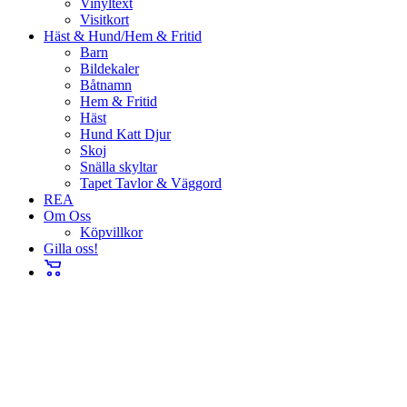
Vinyltext
Visitkort
Häst & Hund/Hem & Fritid
Barn
Bildekaler
Båtnamn
Hem & Fritid
Häst
Hund Katt Djur
Skoj
Snälla skyltar
Tapet Tavlor & Väggord
REA
Om Oss
Köpvillkor
Gilla oss!