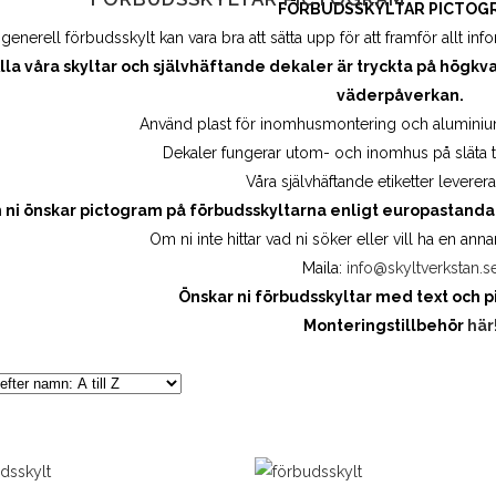
FÖRBUDSSKYLTAR PICTOG
generell förbudsskylt kan vara bra att sätta upp för att framför allt 
lla våra skyltar och självhäftande dekaler är tryckta på högkva
väderpåverkan.
Använd plast för inomhusmontering och aluminiu
Dekaler fungerar utom- och inomhus på släta till
Våra självhäftande etiketter leverera
ni önskar pictogram på förbudsskyltarna enligt europastandard
Om ni inte hittar vad ni söker eller vill ha en ann
Maila:
info@skyltverkstan.s
Önskar ni förbudsskyltar med text och 
Monteringstillbehör
här