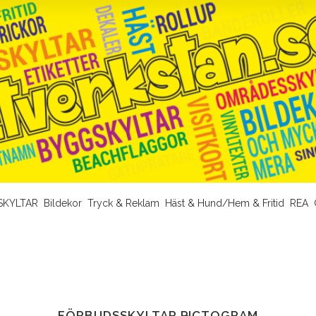
SKYLTAR
Bildekor
Tryck & Reklam
Häst & Hund/Hem & Fritid
REA
FÖRBUDSSKYLTAR PICTOGRAM