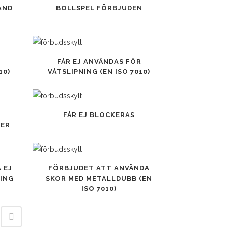
Den
AND
BOLLSPEL FÖRBJUDEN
här
produkten
har
flera
Den
FÅR EJ ANVÄNDAS FÖR
varianter.
här
10)
VÅTSLIPNING (EN ISO 7010)
De
produkten
olika
har
alternativen
flera
Den
FÅR EJ BLOCKERAS
kan
varianter.
här
NER
väljas
De
produkten
på
olika
har
produktsidan
alternativen
flera
Den
 EJ
FÖRBJUDET ATT ANVÄNDA
kan
varianter.
här
ING
SKOR MED METALLDUBB (EN
väljas
De
produkten
ISO 7010)
på
olika
har
produktsidan
alternativen
flera
kan
varianter.