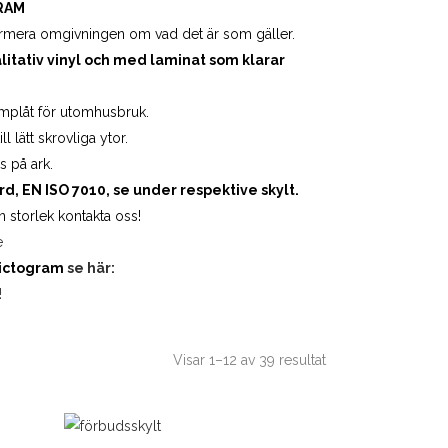
RAM
informera omgivningen om vad det är som gäller.
litativ vinyl och med laminat som klarar
mplåt för utomhusbruk.
 lätt skrovliga ytor.
s på ark.
, EN ISO 7010, se under respektive skylt.
an storlek kontakta oss!
e
pictogram
se här:
!
Visar 1–12 av 39 resultat