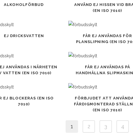
Den
ALKOHOLFÖRBUD
ANVÄND EJ HISSEN VID BR
här
(EN ISO 7010)
ten
produkten
har
flera
Den
EJ DRICKSVATTEN
FÅR EJ ANVÄNDAS FÖR
.
varianter.
här
PLANSLIPNING (EN ISO 70
De
ten
produkten
olika
har
iven
alternativen
flera
Den
 EJ ANVÄNDAS I NÄRHETEN
FÅR EJ ANVÄNDAS PÅ
kan
.
varianter.
här
V VATTEN (EN ISO 7010)
HANDHÅLLNA SLIPMASKI
väljas
De
ten
produkten
på
olika
har
sidan
produktsidan
iven
alternativen
flera
Den
R EJ BLOCKERAS (EN ISO
FÖRBJUDET ATT ANVÄNDA
kan
.
varianter.
här
7010)
FÄRDIGMONTERAD STÄLLN
väljas
De
ten
produkten
(EN ISO 7010)
på
olika
har
sidan
produktsidan
iven
alternativen
flera
1
2
3
4
kan
.
varianter.