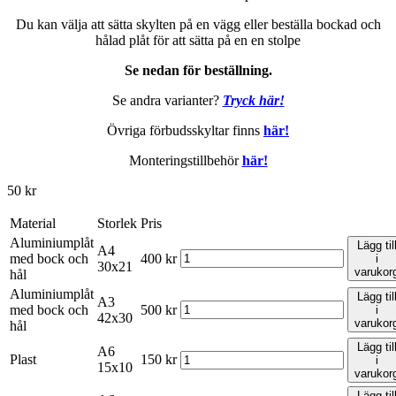
Du kan välja att sätta skylten på en vägg eller beställa bockad och
hålad plåt för att sätta på en en stolpe
Se nedan för beställning.
Se andra varianter?
Tryck här
!
Övriga förbudsskyltar finns
här!
Monteringstillbehör
här!
50
kr
Material
Storlek
Pris
Aluminiumplåt
Lägg til
A4
med bock och
400
kr
i
30x21
varukor
hål
Aluminiumplåt
Lägg til
A3
med bock och
500
kr
i
42x30
varukor
hål
Lägg til
A6
Plast
150
kr
i
15x10
varukor
Lägg til