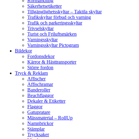
Rörmärkning
Säkerhetsetiketter
Tillgänglighetsskyltar – Taktila skyltar
Trafikskyltar förbud och varning
Trafik och parkeringsskyltar
Trivselskyltar
Turist och Friluftsmärken
Varningsskyltar
Varningsskyltar Pictogram
Bildekor
Fordonsdekor
Kärror & Hästtransporter
Större fordon
Tryck & Reklam
Affischer
Affischramar
Banderoller
Beachflaggor
Dekaler & Etiketter
Flaggor
Gatupratare
Mässmaterial – RollUp
Namnbrickor
Stämplar
Trycksaker