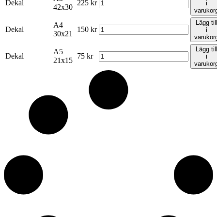
Dekal
225
kr
i
42x30
varukor
Lägg til
A4
Dekal
150
kr
i
30x21
varukor
Lägg til
A5
Dekal
75
kr
i
21x15
varukor