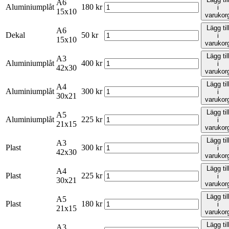
A6
Aluminiumplåt
180
kr
i
15x10
varukor
Lägg til
A6
Dekal
50
kr
i
15x10
varukor
Lägg til
A3
Aluminiumplåt
400
kr
i
42x30
varukor
Lägg til
A4
Aluminiumplåt
300
kr
i
30x21
varukor
Lägg til
A5
Aluminiumplåt
225
kr
i
21x15
varukor
Lägg til
A3
Plast
300
kr
i
42x30
varukor
Lägg til
A4
Plast
225
kr
i
30x21
varukor
Lägg til
A5
Plast
180
kr
i
21x15
varukor
Lägg til
A3