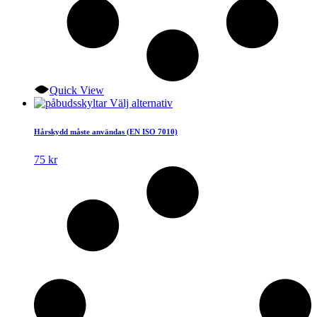
Quick View
Den
Välj alternativ
här
produkten
Hårskydd måste användas (EN ISO 7010)
har
flera
75
kr
varianter.
De
olika
alternativen
kan
väljas
på
produktsidan