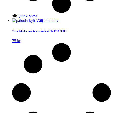
Quick View
Den
Välj alternativ
här
produkten
Varselkläder måste användas (EN ISO 7010)
har
flera
75
kr
varianter.
De
olika
alternativen
kan
väljas
på
produktsidan