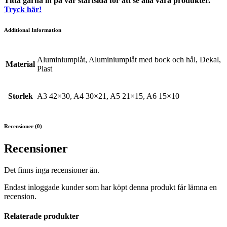
Titta gärna in på vår startsida för att se alla våra produkter.
Tryck här!
Additional Information
Aluminiumplåt, Aluminiumplåt med bock och hål, Dekal,
Material
Plast
Storlek
A3 42×30, A4 30×21, A5 21×15, A6 15×10
Recensioner (0)
Recensioner
Det finns inga recensioner än.
Endast inloggade kunder som har köpt denna produkt får lämna en
recension.
Relaterade produkter