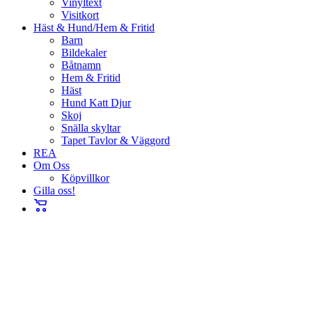
Vinyltext
Visitkort
Häst & Hund/Hem & Fritid
Barn
Bildekaler
Båtnamn
Hem & Fritid
Häst
Hund Katt Djur
Skoj
Snälla skyltar
Tapet Tavlor & Väggord
REA
Om Oss
Köpvillkor
Gilla oss!