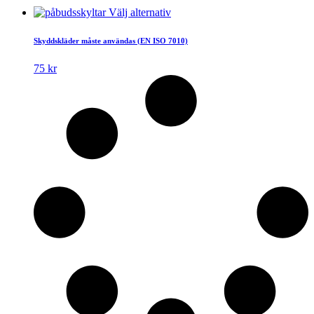
Den
Välj alternativ
här
produkten
Skyddskläder måste användas (EN ISO 7010)
har
flera
75
kr
varianter.
De
olika
alternativen
kan
väljas
på
produktsidan