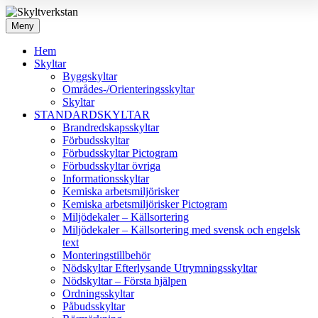
Meny
Hem
Skyltar
Byggskyltar
Områdes-/Orienteringsskyltar
Skyltar
STANDARDSKYLTAR
Brandredskapsskyltar
Förbudsskyltar
Förbudsskyltar Pictogram
Förbudsskyltar övriga
Informationsskyltar
Kemiska arbetsmiljörisker
Kemiska arbetsmiljörisker Pictogram
Miljödekaler – Källsortering
Miljödekaler – Källsortering med svensk och engelsk
text
Monteringstillbehör
Nödskyltar Efterlysande Utrymningsskyltar
Nödskyltar – Första hjälpen
Ordningsskyltar
Påbudsskyltar