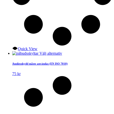
Quick View
Den
Välj alternativ
här
produkten
Ansiktsskydd måste användas (EN ISO 7010)
har
flera
75
kr
varianter.
De
olika
alternativen
kan
väljas
på
produktsidan