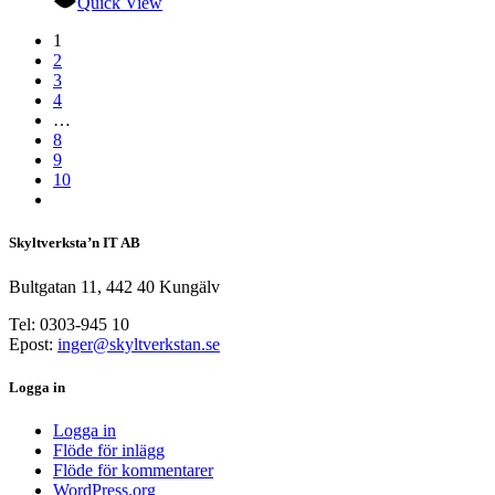
Quick View
1
2
3
4
…
8
9
10
Skyltverksta’n IT AB
Bultgatan 11, 442 40 Kungälv
Tel: 0303-945 10
Epost:
inger@skyltverkstan.se
Logga in
Logga in
Flöde för inlägg
Flöde för kommentarer
WordPress.org