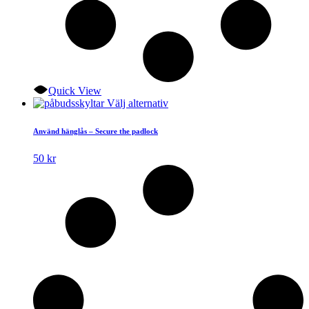
Quick View
Den
Välj alternativ
här
produkten
Använd hänglås – Secure the padlock
har
flera
50
kr
varianter.
De
olika
alternativen
kan
väljas
på
produktsidan