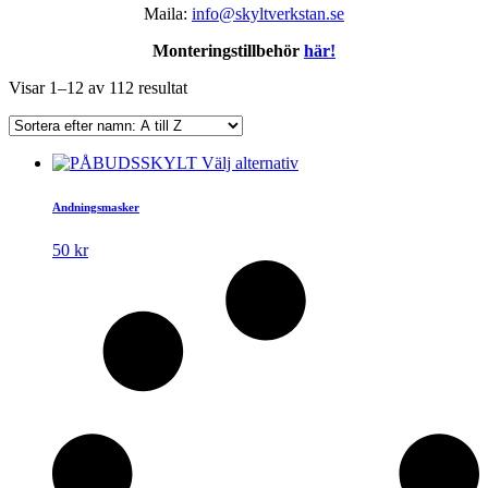
Maila:
info@skyltverkstan.se
Monteringstillbehör
här!
Visar 1–12 av 112 resultat
Den
Välj alternativ
här
produkten
Andningsmasker
har
flera
50
kr
varianter.
De
olika
alternativen
kan
väljas
på
produktsidan