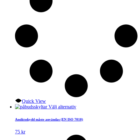
väljas
på
produktsidan
Quick View
Den
Välj alternativ
här
produkten
Ansiktsskydd måste användas (EN ISO 7010)
har
flera
75
kr
varianter.