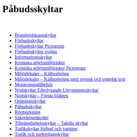
Påbudsskyltar
Brandredskapsskyltar
Förbudsskyltar
Förbudsskyltar Pictogram
Förbudsskyltar övriga
Informationsskyltar
Kemiska arbetsmiljörisker
Kemiska arbetsmiljörisker Pictogram
Miljödekaler – Källsortering
Miljödekaler – Källsortering med svensk och engelsk text
Monteringstillbehör
Nödskyltar Efterlysande Utrymningsskyltar
Nödskyltar – Första hjälpen
Ordningsskyltar
Påbudsskyltar
Rörmärkning
Säkerhetsetiketter
Tillgänglighetsskyltar – Taktila skyltar
Trafikskyltar förbud och varning
Trafik och parkeringsskyltar