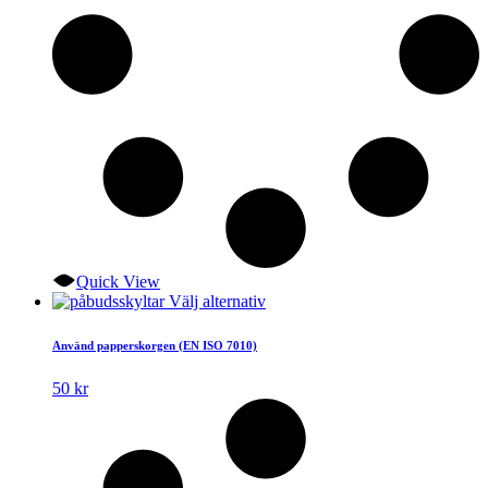
Quick View
Den
Välj alternativ
här
produkten
Använd papperskorgen (EN ISO 7010)
har
flera
50
kr
varianter.
De
olika
alternativen
kan