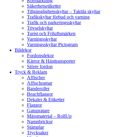
Rörmärkning
Säkerhetsetiketter
Tillgänglighetsskyltar – Taktila skyltar
Trafikskyltar förbud och varning
Trafik och parkeringsskyltar
Trivselskyltar
Turist och Friluftsmärken
Varningsskyltar
Varningsskyltar Pictogram
Bildekor
Fordonsdekor
Kärror & Hästtransporter
Större fordon
Tryck & Reklam
Affischer
Affischramar
Banderoller
Beachflaggor
Dekaler & Etiketter
Flaggor
Gatupratare
Mässmaterial – RollUp
Namnbrickor
Stämplar
Trycksaker