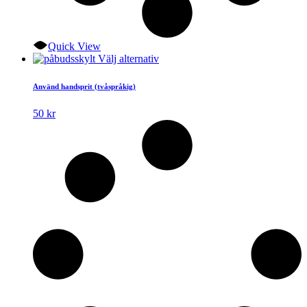
Quick View
Den
Välj alternativ
här
produkten
Använd handsprit (tvåspråkig)
har
flera
50
kr
varianter.
De
olika
alternativen
kan
väljas
på
produktsidan