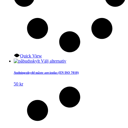
Quick View
Den
Välj alternativ
här
produkten
Andningsskydd måste användas (EN ISO 7010)
har
flera
50
kr
varianter.
De
olika
alternativen
kan
väljas
på
produktsidan