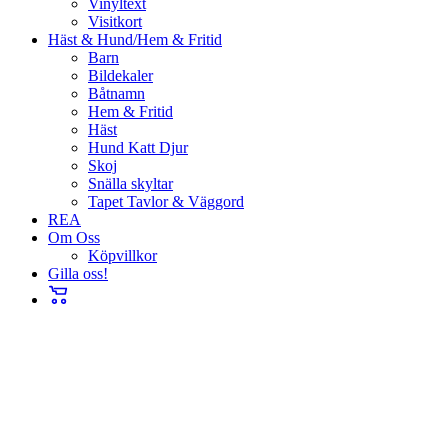
Vinyltext
Visitkort
Häst & Hund/Hem & Fritid
Barn
Bildekaler
Båtnamn
Hem & Fritid
Häst
Hund Katt Djur
Skoj
Snälla skyltar
Tapet Tavlor & Väggord
REA
Om Oss
Köpvillkor
Gilla oss!