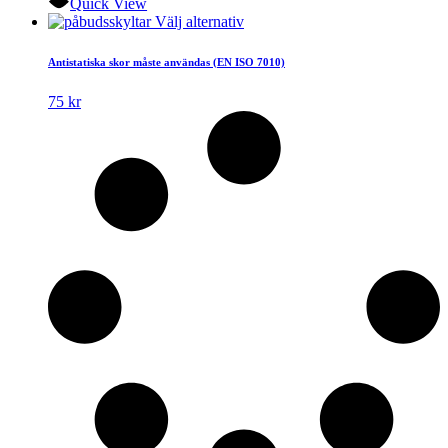
Quick View
Den
Välj alternativ
här
produkten
Antistatiska skor måste användas (EN ISO 7010)
har
flera
75
kr
varianter.
De
olika
alternativen
kan
väljas
på
produktsidan