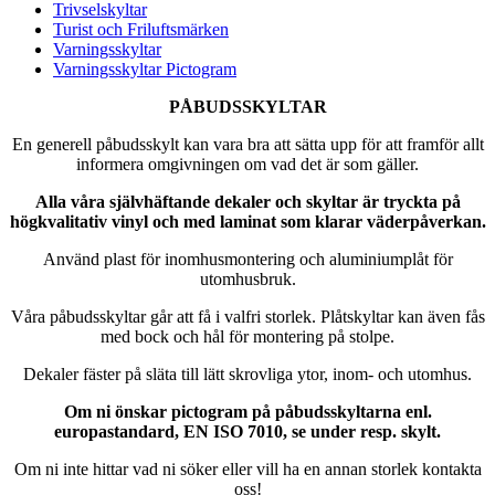
Trivselskyltar
Turist och Friluftsmärken
Varningsskyltar
Varningsskyltar Pictogram
PÅBUDSSKYLTAR
En generell påbudsskylt kan vara bra att sätta upp för att framför allt
informera omgivningen om vad det är som gäller.
Alla våra självhäftande dekaler och skyltar är tryckta på
högkvalitativ vinyl och med laminat som klarar väderpåverkan.
Använd plast för inomhusmontering och aluminiumplåt för
utomhusbruk.
Våra påbudsskyltar går att få i valfri storlek. Plåtskyltar kan även fås
med bock och hål för montering på stolpe.
Dekaler fäster på släta till lätt skrovliga ytor, inom- och utomhus.
Om ni önskar pictogram på påbudsskyltarna enl.
europastandard, EN ISO 7010, se under resp. skylt.
Om ni inte hittar vad ni söker eller vill ha en annan storlek kontakta
oss!