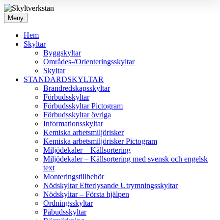
Meny
Hem
Skyltar
Byggskyltar
Områdes-/Orienteringsskyltar
Skyltar
STANDARDSKYLTAR
Brandredskapsskyltar
Förbudsskyltar
Förbudsskyltar Pictogram
Förbudsskyltar övriga
Informationsskyltar
Kemiska arbetsmiljörisker
Kemiska arbetsmiljörisker Pictogram
Miljödekaler – Källsortering
Miljödekaler – Källsortering med svensk och engelsk
text
Monteringstillbehör
Nödskyltar Efterlysande Utrymningsskyltar
Nödskyltar – Första hjälpen
Ordningsskyltar
Påbudsskyltar