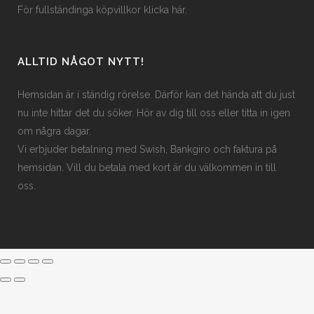
För fullständinga köpvillkor klicka här.
ALLTID NÅGOT NYTT!
Hemsidan är i ständig rörelse. Därför kan det hända att du just
nu inte hittar det du söker. Hör av dig till oss eller titta in igen
om några dagar.
Vi erbjuder betalning med Swish, Bankgiro och faktura på
hemsidan. Vill du betala med kort är du välkommen in till
oss.