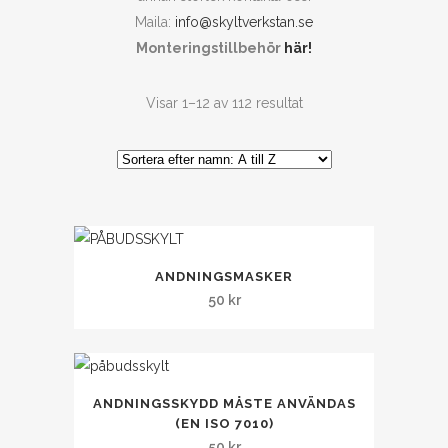
Maila:
info@skyltverkstan.se
Monteringstillbehör
här!
Visar 1–12 av 112 resultat
Den
ANDNINGSMASKER
här
50
kr
produkten
har
flera
Den
varianter.
ANDNINGSSKYDD MÅSTE ANVÄNDAS
här
De
(EN ISO 7010)
produkten
olika
50
kr