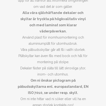
upp för att framför allt informera omgivningen
om vad det är som gäller.
Alla våra självhäftande dekaler och
skyltar är tryckta på högkvalitativ vinyl
och med laminat som klarar
väderpåverkan.
Använd plast för inomhusmontering och
aluminiumplåt för utomhusbruk.
Våra påbudsskyltar går att få i valfri storlek.
Plåtskyltar kan även fås med bock och hål för
montering på stolpe.
Dekaler fäster på släta till lätt skrovliga ytor,
inom- och utomhus.
Om ni önskar pictogram på
påbudsskyltarna enl. europastandard, EN
ISO 7010, se under resp. skylt.
Om ni inte hittar vad ni söker eller vill ha en
annan storlek kontakta oss!