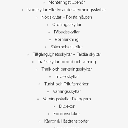
Monteringstillbehör
Nödskyltar Efterlysande Utrymningsskyltar
Nödskyltar – Första hjälpen
Ordningsskyltar
Påbudsskyltar
Rörmärkning
Säkerhetsetiketter
Tillgänglighetsskyltar – Taktila skyltar
Trafikskyltar förbud och varning
Trafik och parkeringsskyltar
Trivselskyltar
Turist och Friluftsmärken
Varningsskyltar
Varningsskyltar Pictogram
Bildekor
Fordonsdekor
Kärror & Hästtransporter