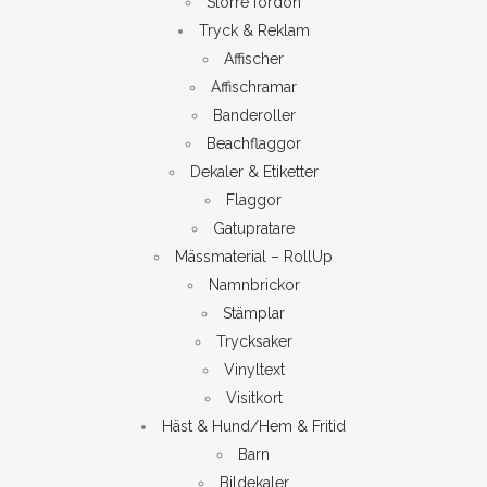
Större fordon
Tryck & Reklam
Affischer
Affischramar
Banderoller
Beachflaggor
Dekaler & Etiketter
Flaggor
Gatupratare
Mässmaterial – RollUp
Namnbrickor
Stämplar
Trycksaker
Vinyltext
Visitkort
Häst & Hund/Hem & Fritid
Barn
Bildekaler